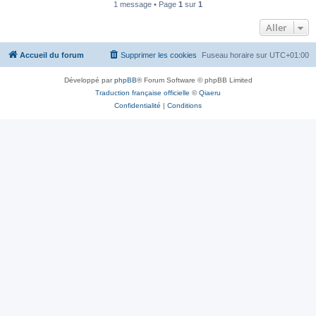
1 message • Page
1
sur
1
Aller
Accueil du forum
Supprimer les cookies
Fuseau horaire sur
UTC+01:00
Développé par
phpBB
® Forum Software © phpBB Limited
Traduction française officielle
©
Qiaeru
Confidentialité
|
Conditions