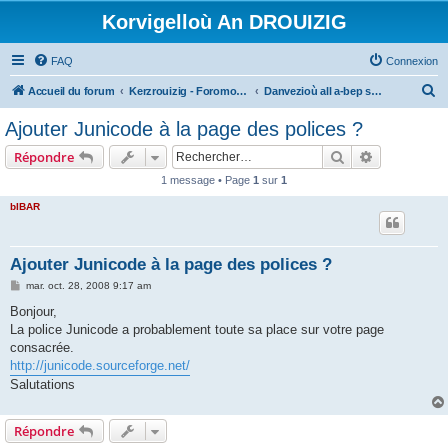
Korvigelloù An DROUIZIG
FAQ
Connexion
R
Accueil du forum
Kerzrouizig - Foromoù An Drouizig
Danvezioù all a-bep seurt
e
Ajouter Junicode à la page des polices ?
c
Rechercher
Recherche 
Répondre
h
1 message • Page
1
sur
1
e
bIBAR
r
c
h
Ajouter Junicode à la page des polices ?
e
M
mar. oct. 28, 2008 9:17 am
e
r
s
Bonjour,
s
La police Junicode a probablement toute sa place sur votre page
a
g
consacrée.
e
http://junicode.sourceforge.net/
Salutations
Répondre