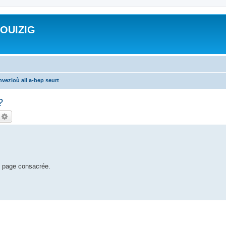
ROUIZIG
vezioù all a-bep seurt
?
echercher
Recherche avancée
e page consacrée.