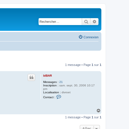
Rechercher
Recherche avancé
Connexion
1 message • Page
1
sur
1
bIBAR
Messages :
21
Inscription :
sam. sept. 30, 2006 10:17
pm
Localisation :
divroet
C
Contact :
o
n
t
a
H
c
a
t
1 message • Page
1
sur
1
u
e
t
r
b
Aller