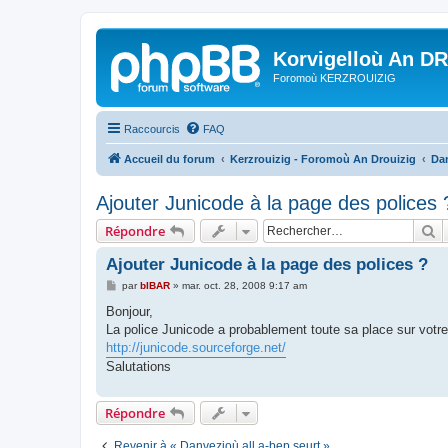
Korvigelloù An D
Foromoù KERZROUIZIG
Raccourcis
FAQ
Accueil du forum
Kerzrouizig - Foromoù An Drouizig
Dan
Ajouter Junicode à la page des polices 
R
Répondre
Ajouter Junicode à la page des polices ?
M
par
bIBAR
»
mar. oct. 28, 2008 9:17 am
e
s
Bonjour,
s
La police Junicode a probablement toute sa place sur votr
a
g
http://junicode.sourceforge.net/
e
Salutations
Répondre
Revenir à « Danvezioù all a-bep seurt »