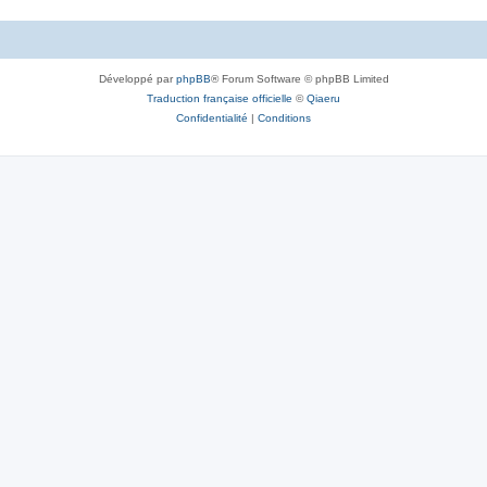
Développé par
phpBB
® Forum Software © phpBB Limited
Traduction française officielle
©
Qiaeru
Confidentialité
|
Conditions