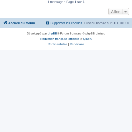
1 message • Page
1
sur
1
Aller
Accueil du forum
Supprimer les cookies
Fuseau horaire sur
UTC+01:00
Développé par
phpBB
® Forum Software © phpBB Limited
Traduction française officielle
©
Qiaeru
Confidentialité
|
Conditions