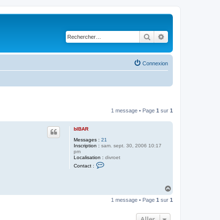
Rechercher
Recherche avancé
Connexion
1 message • Page
1
sur
1
bIBAR
Messages :
21
Inscription :
sam. sept. 30, 2006 10:17
pm
Localisation :
divroet
C
Contact :
o
n
t
a
H
c
a
t
1 message • Page
1
sur
1
u
e
t
r
b
Aller