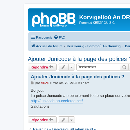
Korvigelloù An D
Foromoù KERZROUIZIG
Raccourcis
FAQ
Accueil du forum
Kerzrouizig - Foromoù An Drouizig
Dan
Ajouter Junicode à la page des polices 
R
Répondre
Ajouter Junicode à la page des polices ?
M
par
bIBAR
»
mar. oct. 28, 2008 9:17 am
e
s
Bonjour,
s
La police Junicode a probablement toute sa place sur votr
a
g
http://junicode.sourceforge.net/
e
Salutations
Répondre
Revenir à « Danvezioù all a-bep seurt »