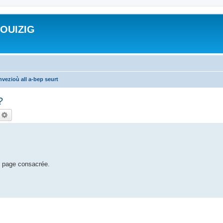
ROUIZIG
vezioù all a-bep seurt
?
echercher
Recherche avancée
e page consacrée.