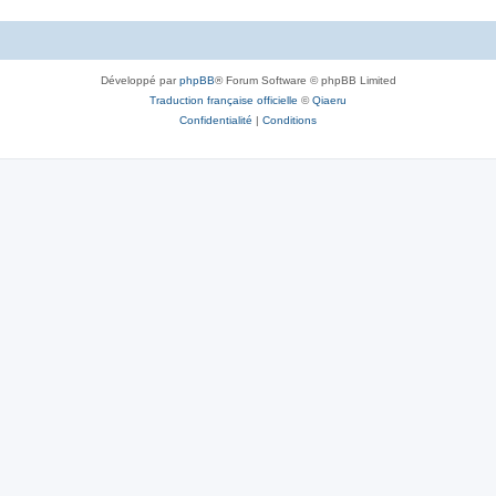
Développé par
phpBB
® Forum Software © phpBB Limited
Traduction française officielle
©
Qiaeru
Confidentialité
|
Conditions