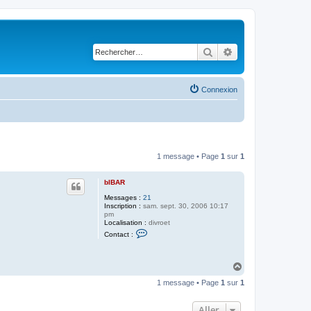
Rechercher
Recherche avancé
Connexion
1 message • Page
1
sur
1
bIBAR
Messages :
21
Inscription :
sam. sept. 30, 2006 10:17
pm
Localisation :
divroet
C
Contact :
o
n
t
a
H
c
a
t
1 message • Page
1
sur
1
u
e
t
r
b
Aller