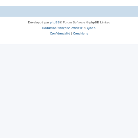
Développé par
phpBB
® Forum Software © phpBB Limited
Traduction française officielle
©
Qiaeru
Confidentialité
|
Conditions