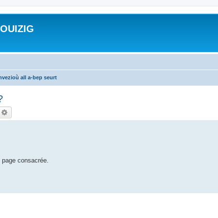
ROUIZIG
vezioù all a-bep seurt
?
echercher
Recherche avancée
e page consacrée.