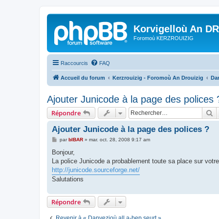
Korvigelloù An D
Foromoù KERZROUIZIG
Raccourcis
FAQ
Accueil du forum
Kerzrouizig - Foromoù An Drouizig
Dan
Ajouter Junicode à la page des polices 
R
Répondre
Ajouter Junicode à la page des polices ?
M
par
bIBAR
»
mar. oct. 28, 2008 9:17 am
e
s
Bonjour,
s
La police Junicode a probablement toute sa place sur votr
a
g
http://junicode.sourceforge.net/
e
Salutations
Répondre
Revenir à « Danvezioù all a-bep seurt »