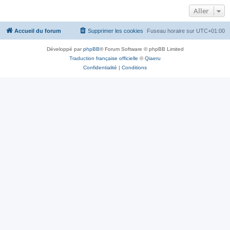
Aller
Accueil du forum
Supprimer les cookies
Fuseau horaire sur
UTC+01:00
Développé par
phpBB
® Forum Software © phpBB Limited
Traduction française officielle
©
Qiaeru
Confidentialité
|
Conditions