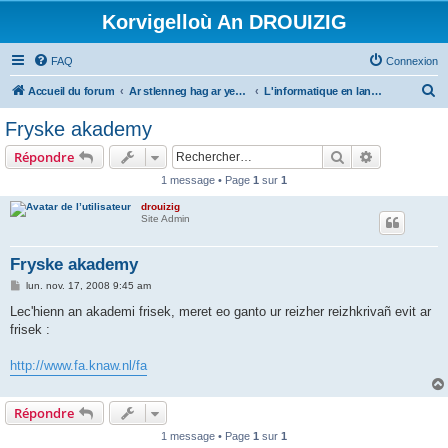
Korvigelloù An DROUIZIG
FAQ
Connexion
R
Accueil du forum
Ar stlenneg hag ar yezhoù bihan er bed a-bezh
L'informatique en langues régionales et minoritaires
e
Fryske akademy
c
Rechercher
Recherche 
Répondre
h
1 message • Page
1
sur
1
e
drouizig
r
Site Admin
c
h
Fryske akademy
e
M
lun. nov. 17, 2008 9:45 am
e
r
s
Lec'hienn an akademi frisek, meret eo ganto ur reizher reizhkrivañ evit ar
s
frisek :
a
g
e
http://www.fa.knaw.nl/fa
Répondre
1 message • Page
1
sur
1