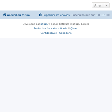
Aller
Accueil du forum
Supprimer les cookies
Fuseau horaire sur
UTC+01:00
Développé par
phpBB
® Forum Software © phpBB Limited
Traduction française officielle
©
Qiaeru
Confidentialité
|
Conditions