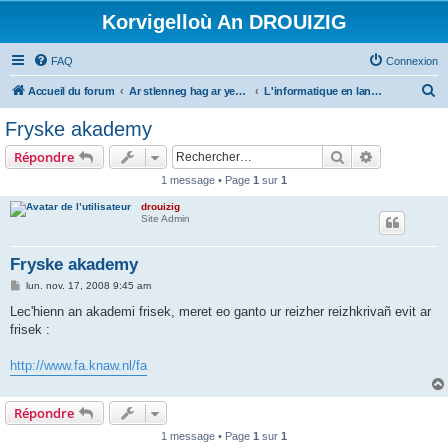
Korvigelloù An DROUIZIG
FAQ
Connexion
R
Accueil du forum
Ar stlenneg hag ar yezhoù bihan er bed a-bezh
L'informatique en langues régionales et minoritaires
e
Fryske akademy
c
Rechercher
Recherche 
Répondre
h
1 message • Page
1
sur
1
e
drouizig
r
Site Admin
c
h
Fryske akademy
e
M
lun. nov. 17, 2008 9:45 am
e
r
s
Lec'hienn an akademi frisek, meret eo ganto ur reizher reizhkrivañ evit ar
s
frisek :
a
g
e
http://www.fa.knaw.nl/fa
Répondre
1 message • Page
1
sur
1