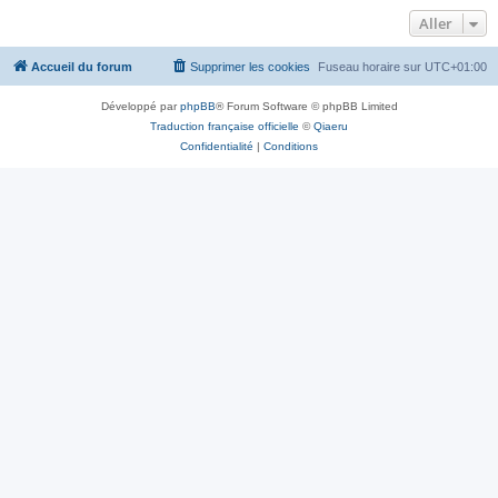
Aller
Accueil du forum
Supprimer les cookies
Fuseau horaire sur
UTC+01:00
Développé par
phpBB
® Forum Software © phpBB Limited
Traduction française officielle
©
Qiaeru
Confidentialité
|
Conditions