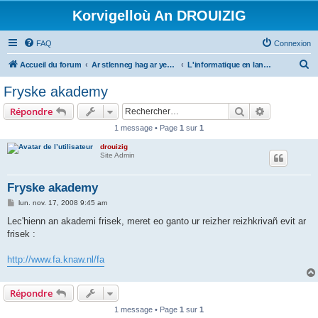
Korvigelloù An DROUIZIG
FAQ
Connexion
R
Accueil du forum
Ar stlenneg hag ar yezhoù bihan er bed a-bezh
L'informatique en langues régionales et minoritaires
e
Fryske akademy
c
Rechercher
Recherche 
Répondre
h
1 message • Page
1
sur
1
e
drouizig
r
Site Admin
c
h
Fryske akademy
e
M
lun. nov. 17, 2008 9:45 am
e
r
s
Lec'hienn an akademi frisek, meret eo ganto ur reizher reizhkrivañ evit ar
s
frisek :
a
g
e
http://www.fa.knaw.nl/fa
Répondre
1 message • Page
1
sur
1