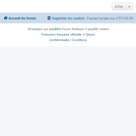
Aller
Accueil du forum
Supprimer les cookies
Fuseau horaire sur
UTC+01:00
Développé par
phpBB
® Forum Software © phpBB Limited
Traduction française officielle
©
Qiaeru
Confidentialité
|
Conditions