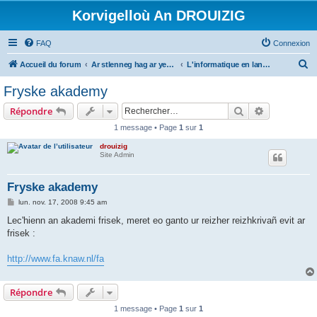
Korvigelloù An DROUIZIG
FAQ
Connexion
R
Accueil du forum
Ar stlenneg hag ar yezhoù bihan er bed a-bezh
L'informatique en langues régionales et minoritaires
e
Fryske akademy
c
Rechercher
Recherche 
Répondre
h
1 message • Page
1
sur
1
e
drouizig
r
Site Admin
c
h
Fryske akademy
e
M
lun. nov. 17, 2008 9:45 am
e
r
s
Lec'hienn an akademi frisek, meret eo ganto ur reizher reizhkrivañ evit ar
s
frisek :
a
g
e
http://www.fa.knaw.nl/fa
Répondre
1 message • Page
1
sur
1