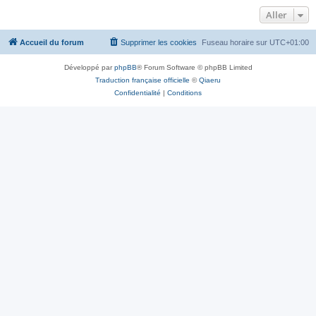
Aller
Accueil du forum
Supprimer les cookies
Fuseau horaire sur
UTC+01:00
Développé par
phpBB
® Forum Software © phpBB Limited
Traduction française officielle
©
Qiaeru
Confidentialité
|
Conditions