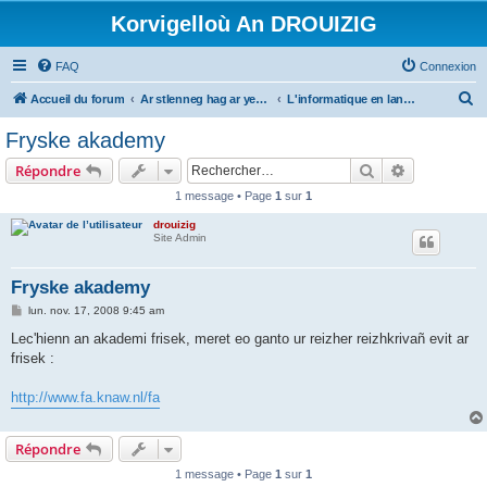
Korvigelloù An DROUIZIG
FAQ
Connexion
R
Accueil du forum
Ar stlenneg hag ar yezhoù bihan er bed a-bezh
L'informatique en langues régionales et minoritaires
e
Fryske akademy
c
Rechercher
Recherche 
Répondre
h
1 message • Page
1
sur
1
e
drouizig
r
Site Admin
c
h
Fryske akademy
e
M
lun. nov. 17, 2008 9:45 am
e
r
s
Lec'hienn an akademi frisek, meret eo ganto ur reizher reizhkrivañ evit ar
s
frisek :
a
g
e
http://www.fa.knaw.nl/fa
Répondre
1 message • Page
1
sur
1