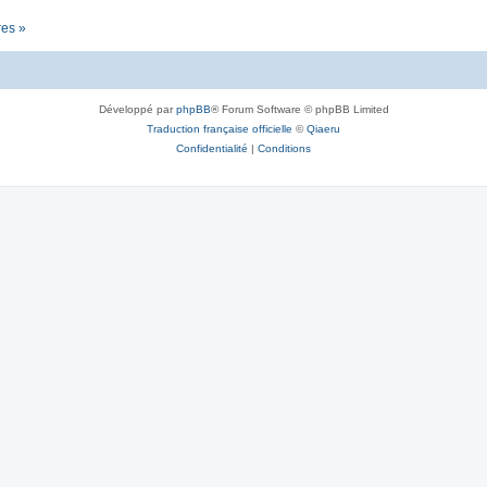
res »
Développé par
phpBB
® Forum Software © phpBB Limited
Traduction française officielle
©
Qiaeru
Confidentialité
|
Conditions