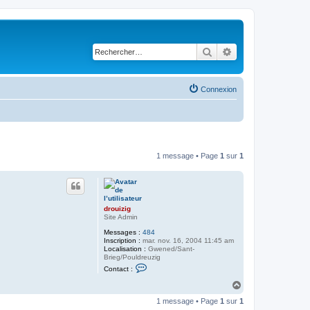
Rechercher
Recherche avancé
Connexion
1 message • Page
1
sur
1
drouizig
Site Admin
Messages :
484
Inscription :
mar. nov. 16, 2004 11:45 am
Localisation :
Gwened/Sant-
Brieg/Pouldreuzig
C
Contact :
o
n
H
t
a
a
1 message • Page
1
sur
1
u
c