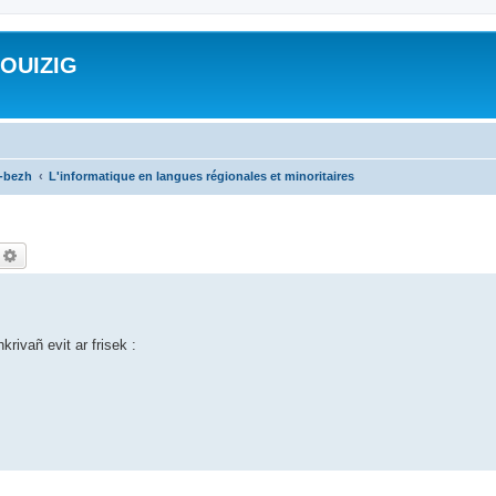
ROUIZIG
a-bezh
L'informatique en langues régionales et minoritaires
echercher
Recherche avancée
rivañ evit ar frisek :