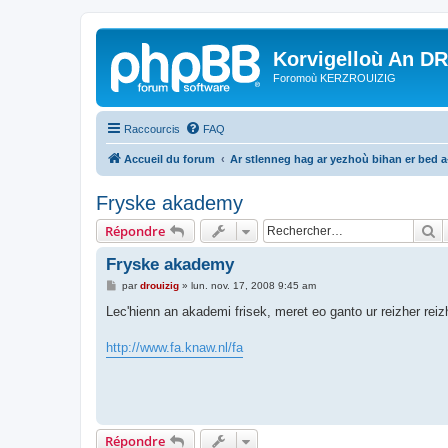
Korvigelloù An D
Foromoù KERZROUIZIG
Raccourcis
FAQ
Accueil du forum
Ar stlenneg hag ar yezhoù bihan er bed 
Fryske akademy
R
Répondre
Fryske akademy
M
par
drouizig
»
lun. nov. 17, 2008 9:45 am
e
s
Lec'hienn an akademi frisek, meret eo ganto ur reizher reizhk
s
a
g
http://www.fa.knaw.nl/fa
e
Répondre