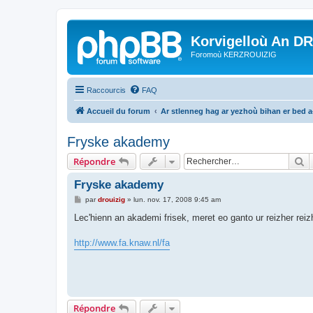
Korvigelloù An D
Foromoù KERZROUIZIG
Raccourcis
FAQ
Accueil du forum
Ar stlenneg hag ar yezhoù bihan er bed 
Fryske akademy
R
Répondre
Fryske akademy
M
par
drouizig
»
lun. nov. 17, 2008 9:45 am
e
s
Lec'hienn an akademi frisek, meret eo ganto ur reizher reizhk
s
a
g
http://www.fa.knaw.nl/fa
e
Répondre