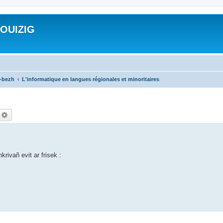
ROUIZIG
a-bezh
L'informatique en langues régionales et minoritaires
echercher
Recherche avancée
rivañ evit ar frisek :