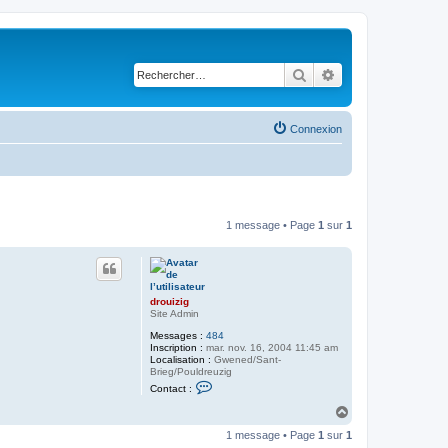
Rechercher
Recherche avancé
Connexion
1 message • Page
1
sur
1
drouizig
Site Admin
Messages :
484
Inscription :
mar. nov. 16, 2004 11:45 am
Localisation :
Gwened/Sant-
Brieg/Pouldreuzig
C
Contact :
o
n
H
t
a
a
1 message • Page
1
sur
1
u
c