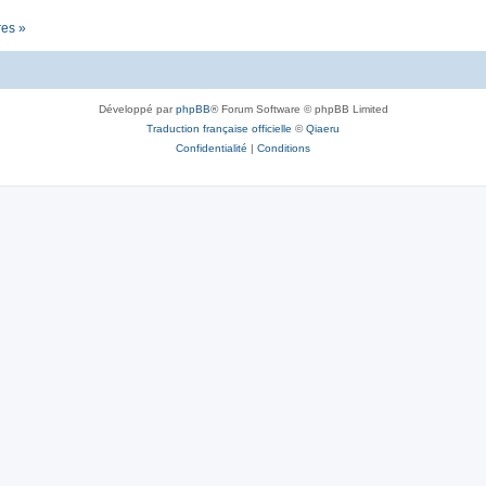
res »
Développé par
phpBB
® Forum Software © phpBB Limited
Traduction française officielle
©
Qiaeru
Confidentialité
|
Conditions