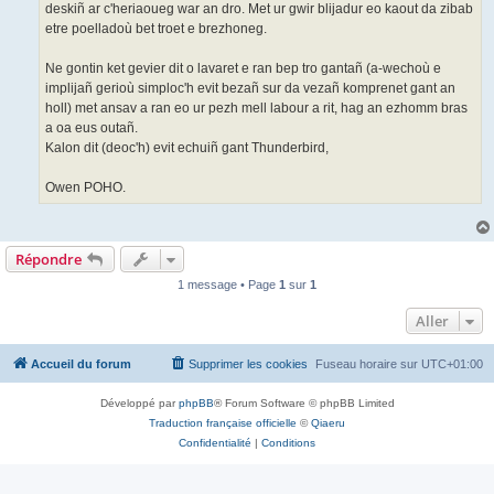
deskiñ ar c'heriaoueg war an dro. Met ur gwir blijadur eo kaout da zibab
etre poelladoù bet troet e brezhoneg.
Ne gontin ket gevier dit o lavaret e ran bep tro gantañ (a-wechoù e
implijañ gerioù simploc'h evit bezañ sur da vezañ komprenet gant an
holl) met ansav a ran eo ur pezh mell labour a rit, hag an ezhomm bras
a oa eus outañ.
Kalon dit (deoc'h) evit echuiñ gant Thunderbird,
Owen POHO.
Répondre
1 message • Page
1
sur
1
Aller
Accueil du forum
Supprimer les cookies
Fuseau horaire sur
UTC+01:00
Développé par
phpBB
® Forum Software © phpBB Limited
Traduction française officielle
©
Qiaeru
Confidentialité
|
Conditions