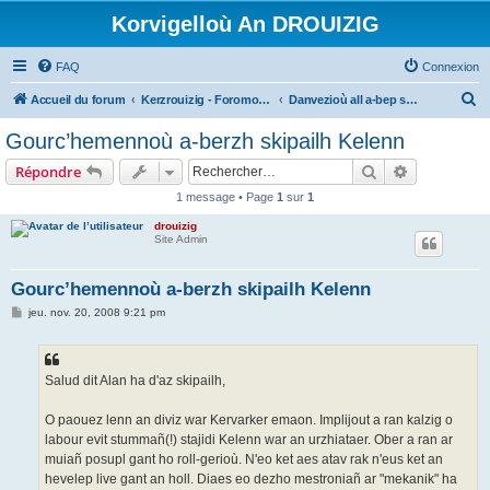
Korvigelloù An DROUIZIG
FAQ
Connexion
R
Accueil du forum
Kerzrouizig - Foromoù An Drouizig
Danvezioù all a-bep seurt
e
Gourc’hemennoù a-berzh skipailh Kelenn
c
Rechercher
Recherche 
Répondre
h
1 message • Page
1
sur
1
e
drouizig
r
Site Admin
c
h
Gourc’hemennoù a-berzh skipailh Kelenn
e
M
jeu. nov. 20, 2008 9:21 pm
e
r
s
s
a
g
Salud dit Alan ha d'az skipailh,
e
O paouez lenn an diviz war Kervarker emaon. Implijout a ran kalzig o
labour evit stummañ(!) stajidi Kelenn war an urzhiataer. Ober a ran ar
muiañ posupl gant ho roll-gerioù. N'eo ket aes atav rak n'eus ket an
hevelep live gant an holl. Diaes eo dezho mestroniañ ar "mekanik" ha