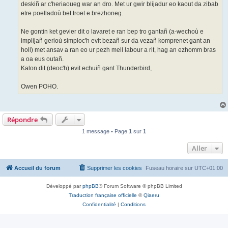
deskiñ ar c'heriaoueg war an dro. Met ur gwir blijadur eo kaout da zibab
etre poelladoù bet troet e brezhoneg.
Ne gontin ket gevier dit o lavaret e ran bep tro gantañ (a-wechoù e
implijañ gerioù simploc'h evit bezañ sur da vezañ komprenet gant an
holl) met ansav a ran eo ur pezh mell labour a rit, hag an ezhomm bras
a oa eus outañ.
Kalon dit (deoc'h) evit echuiñ gant Thunderbird,
Owen POHO.
Répondre
1 message • Page
1
sur
1
Aller
Accueil du forum
Supprimer les cookies
Fuseau horaire sur
UTC+01:00
Développé par
phpBB
® Forum Software © phpBB Limited
Traduction française officielle
©
Qiaeru
Confidentialité
|
Conditions