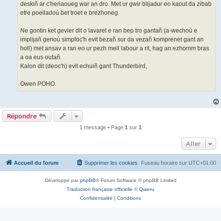
deskiñ ar c'heriaoueg war an dro. Met ur gwir blijadur eo kaout da zibab
etre poelladoù bet troet e brezhoneg.
Ne gontin ket gevier dit o lavaret e ran bep tro gantañ (a-wechoù e
implijañ gerioù simploc'h evit bezañ sur da vezañ komprenet gant an
holl) met ansav a ran eo ur pezh mell labour a rit, hag an ezhomm bras
a oa eus outañ.
Kalon dit (deoc'h) evit echuiñ gant Thunderbird,
Owen POHO.
Répondre
1 message • Page
1
sur
1
Aller
Accueil du forum
Supprimer les cookies
Fuseau horaire sur
UTC+01:00
Développé par
phpBB
® Forum Software © phpBB Limited
Traduction française officielle
©
Qiaeru
Confidentialité
|
Conditions