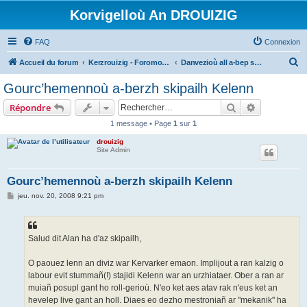
Korvigelloù An DROUIZIG
FAQ
Connexion
R
Accueil du forum
Kerzrouizig - Foromoù An Drouizig
Danvezioù all a-bep seurt
e
Gourc’hemennoù a-berzh skipailh Kelenn
c
Rechercher
Recherche 
Répondre
h
1 message • Page
1
sur
1
e
drouizig
r
Site Admin
c
h
Gourc’hemennoù a-berzh skipailh Kelenn
e
M
jeu. nov. 20, 2008 9:21 pm
e
r
s
s
a
g
Salud dit Alan ha d'az skipailh,
e
O paouez lenn an diviz war Kervarker emaon. Implijout a ran kalzig o
labour evit stummañ(!) stajidi Kelenn war an urzhiataer. Ober a ran ar
muiañ posupl gant ho roll-gerioù. N'eo ket aes atav rak n'eus ket an
hevelep live gant an holl. Diaes eo dezho mestroniañ ar "mekanik" ha