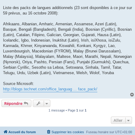
Liste des packs de langues additionnels (23 sont disponibles à ce jour sur
59 prévus, au 16 octobre 2008):
Afrikaans, Albanian, Amharic, Armenian, Assamese, Azeri (Latin),
Basque, Bengali (Bangladesh), Bengali (India), Bosnian (Cyrillic), Bosnian
(Latin), Catalan, Filipino, Galician, Georgian, Gujarati, Hausa (Latin),
Icelandic, Igbo, Indonesian, Inuktitut (Latin), Irish, isiXhosa, isiZulu,
Kannada, Khmer, Kinyarwanda, Kiswahili, Konkani, Kyrgyz, Lao,
Luxembourgish, Macedonian (FYROM), Malay (Brunei Darussalam),
Malay (Malaysia), Malayalam, Maltese, Maori, Marathi, Nepali, Norwegian
(Nynorsk), Oriya, Pashto, Persian (Farsi), Punjabi (Gurmukhi), Quechua,
Serbian Cyrillic, Sesotho sa Leboa, Setswana, Sinhala, Tamil, Tatar,
Telugu, Urdu, Uzbek (Latin), Vietnamese, Welsh, Wolof, Yoruba
Source Microsoft:
http://blogs.technet.com/office_languag ... face_pack/
Répondre
1 message • Page
1
sur
1
Aller
Accueil du forum
Supprimer les cookies
Fuseau horaire sur
UTC+01:00