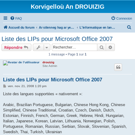
Korvigelloù An DROUIZIG
FAQ
Connexion
R
Accueil du forum
Ar stlenneg hag ar yezhoù bihan er bed a-bezh
L'informatique en langues régionales et minoritaires
e
Liste des LIPs pour Microsoft Office 2007
c
Rechercher
Recherche 
Répondre
h
1 message • Page
1
sur
1
e
drouizig
r
Site Admin
c
h
Liste des LIPs pour Microsoft Office 2007
e
M
ven. nov. 21, 2008 1:20 pm
e
r
s
Liste des langues supportées « nativement »:
s
a
g
Arabic, Brazilian Portuguese, Bulgarian, Chinese Hong Kong, Chinese
e
Simplified, Chinese Traditional, Croatian, Czech, Danish, Dutch,
Estonian, Finnish, French, German, Greek, Hebrew, Hindi, Hungarian,
Italian, Japanese, Korean, Latvian, Lithuania, Norwegian, Polish,
Portuguese, Romanian, Russian, Serbian, Slovak, Slovenian, Spanish,
Swedish, Thai, Turkish, Ukrainian