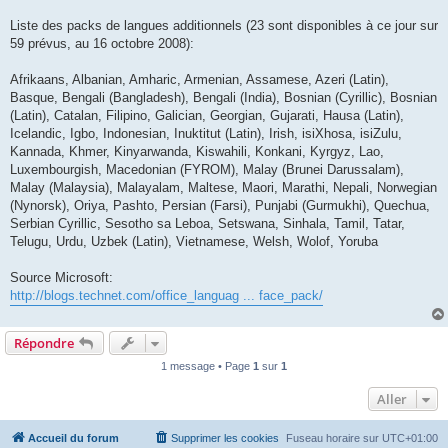
Liste des packs de langues additionnels (23 sont disponibles à ce jour sur
59 prévus, au 16 octobre 2008):
Afrikaans, Albanian, Amharic, Armenian, Assamese, Azeri (Latin),
Basque, Bengali (Bangladesh), Bengali (India), Bosnian (Cyrillic), Bosnian
(Latin), Catalan, Filipino, Galician, Georgian, Gujarati, Hausa (Latin),
Icelandic, Igbo, Indonesian, Inuktitut (Latin), Irish, isiXhosa, isiZulu,
Kannada, Khmer, Kinyarwanda, Kiswahili, Konkani, Kyrgyz, Lao,
Luxembourgish, Macedonian (FYROM), Malay (Brunei Darussalam),
Malay (Malaysia), Malayalam, Maltese, Maori, Marathi, Nepali, Norwegian
(Nynorsk), Oriya, Pashto, Persian (Farsi), Punjabi (Gurmukhi), Quechua,
Serbian Cyrillic, Sesotho sa Leboa, Setswana, Sinhala, Tamil, Tatar,
Telugu, Urdu, Uzbek (Latin), Vietnamese, Welsh, Wolof, Yoruba
Source Microsoft:
http://blogs.technet.com/office_languag ... face_pack/
Répondre
1 message • Page
1
sur
1
Aller
Accueil du forum
Supprimer les cookies
Fuseau horaire sur
UTC+01:00