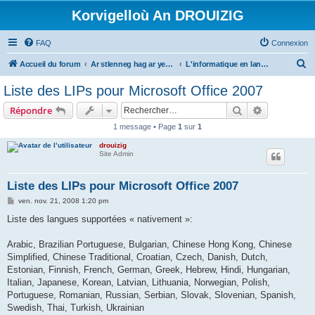
Korvigelloù An DROUIZIG
FAQ
Connexion
R
Accueil du forum
Ar stlenneg hag ar yezhoù bihan er bed a-bezh
L'informatique en langues régionales et minoritaires
e
Liste des LIPs pour Microsoft Office 2007
c
Rechercher
Recherche 
Répondre
h
1 message • Page
1
sur
1
e
drouizig
r
Site Admin
c
h
Liste des LIPs pour Microsoft Office 2007
e
M
ven. nov. 21, 2008 1:20 pm
e
r
s
Liste des langues supportées « nativement »:
s
a
g
Arabic, Brazilian Portuguese, Bulgarian, Chinese Hong Kong, Chinese
e
Simplified, Chinese Traditional, Croatian, Czech, Danish, Dutch,
Estonian, Finnish, French, German, Greek, Hebrew, Hindi, Hungarian,
Italian, Japanese, Korean, Latvian, Lithuania, Norwegian, Polish,
Portuguese, Romanian, Russian, Serbian, Slovak, Slovenian, Spanish,
Swedish, Thai, Turkish, Ukrainian