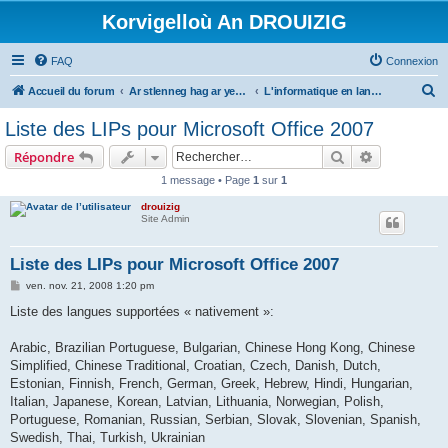
Korvigelloù An DROUIZIG
FAQ
Connexion
R
Accueil du forum
Ar stlenneg hag ar yezhoù bihan er bed a-bezh
L'informatique en langues régionales et minoritaires
e
Liste des LIPs pour Microsoft Office 2007
c
Rechercher
Recherche 
Répondre
h
1 message • Page
1
sur
1
e
drouizig
r
Site Admin
c
h
Liste des LIPs pour Microsoft Office 2007
e
M
ven. nov. 21, 2008 1:20 pm
e
r
s
Liste des langues supportées « nativement »:
s
a
g
Arabic, Brazilian Portuguese, Bulgarian, Chinese Hong Kong, Chinese
e
Simplified, Chinese Traditional, Croatian, Czech, Danish, Dutch,
Estonian, Finnish, French, German, Greek, Hebrew, Hindi, Hungarian,
Italian, Japanese, Korean, Latvian, Lithuania, Norwegian, Polish,
Portuguese, Romanian, Russian, Serbian, Slovak, Slovenian, Spanish,
Swedish, Thai, Turkish, Ukrainian