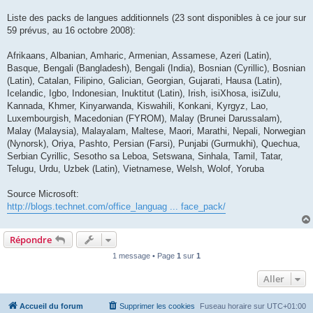
Liste des packs de langues additionnels (23 sont disponibles à ce jour sur
59 prévus, au 16 octobre 2008):
Afrikaans, Albanian, Amharic, Armenian, Assamese, Azeri (Latin),
Basque, Bengali (Bangladesh), Bengali (India), Bosnian (Cyrillic), Bosnian
(Latin), Catalan, Filipino, Galician, Georgian, Gujarati, Hausa (Latin),
Icelandic, Igbo, Indonesian, Inuktitut (Latin), Irish, isiXhosa, isiZulu,
Kannada, Khmer, Kinyarwanda, Kiswahili, Konkani, Kyrgyz, Lao,
Luxembourgish, Macedonian (FYROM), Malay (Brunei Darussalam),
Malay (Malaysia), Malayalam, Maltese, Maori, Marathi, Nepali, Norwegian
(Nynorsk), Oriya, Pashto, Persian (Farsi), Punjabi (Gurmukhi), Quechua,
Serbian Cyrillic, Sesotho sa Leboa, Setswana, Sinhala, Tamil, Tatar,
Telugu, Urdu, Uzbek (Latin), Vietnamese, Welsh, Wolof, Yoruba
Source Microsoft:
http://blogs.technet.com/office_languag ... face_pack/
Répondre
1 message • Page
1
sur
1
Aller
Accueil du forum
Supprimer les cookies
Fuseau horaire sur
UTC+01:00