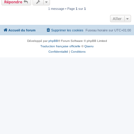
Répondre
1 message • Page
1
sur
1
Aller
Accueil du forum
Supprimer les cookies
Fuseau horaire sur
UTC+01:00
Développé par
phpBB
® Forum Software © phpBB Limited
Traduction française officielle
©
Qiaeru
Confidentialité
|
Conditions