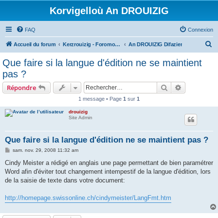
Korvigelloù An DROUIZIG
FAQ
Connexion
R
Accueil du forum
Kerzrouizig - Foromoù An Drouizig
An DROUIZIG Difazier
e
Que faire si la langue d'édition ne se maintient
c
pas ?
h
Rechercher
Recherche 
Répondre
e
1 message • Page
1
sur
1
r
drouizig
c
Site Admin
h
e
Que faire si la langue d'édition ne se maintient pas ?
r
M
sam. nov. 29, 2008 11:32 am
e
s
Cindy Meister a rédigé en anglais une page permettant de bien paramétrer
s
Word afin d'éviter tout changement intempestif de la langue d'édition, lors
a
g
de la saisie de texte dans votre document:
e
http://homepage.swissonline.ch/cindymeister/LangFmt.htm