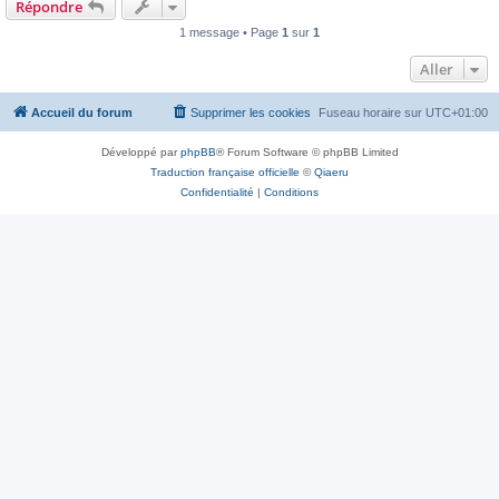
Répondre
1 message • Page
1
sur
1
Aller
Accueil du forum
Supprimer les cookies
Fuseau horaire sur
UTC+01:00
Développé par
phpBB
® Forum Software © phpBB Limited
Traduction française officielle
©
Qiaeru
Confidentialité
|
Conditions