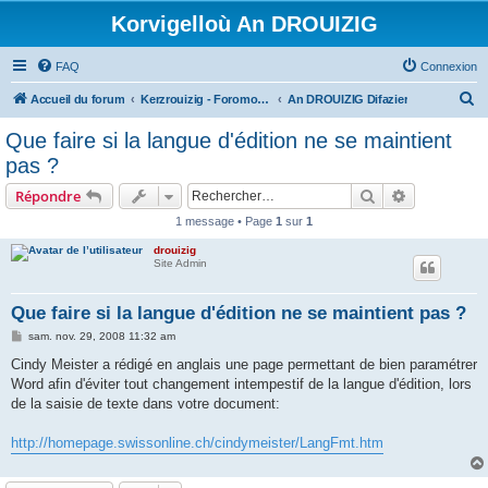
Korvigelloù An DROUIZIG
FAQ
Connexion
R
Accueil du forum
Kerzrouizig - Foromoù An Drouizig
An DROUIZIG Difazier
e
Que faire si la langue d'édition ne se maintient
c
pas ?
h
Rechercher
Recherche 
Répondre
e
1 message • Page
1
sur
1
r
drouizig
c
Site Admin
h
e
Que faire si la langue d'édition ne se maintient pas ?
r
M
sam. nov. 29, 2008 11:32 am
e
s
Cindy Meister a rédigé en anglais une page permettant de bien paramétrer
s
Word afin d'éviter tout changement intempestif de la langue d'édition, lors
a
g
de la saisie de texte dans votre document:
e
http://homepage.swissonline.ch/cindymeister/LangFmt.htm