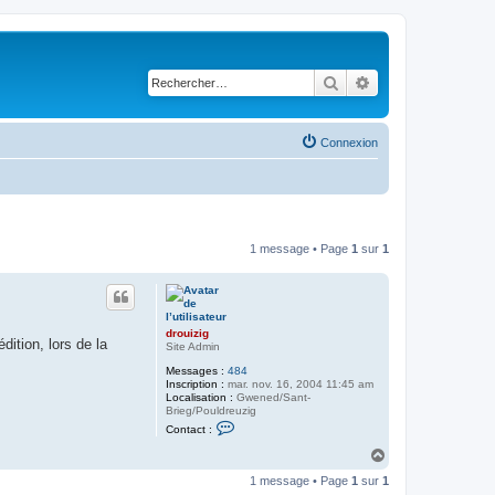
Rechercher
Recherche avancé
Connexion
1 message • Page
1
sur
1
drouizig
ition, lors de la
Site Admin
Messages :
484
Inscription :
mar. nov. 16, 2004 11:45 am
Localisation :
Gwened/Sant-
Brieg/Pouldreuzig
C
Contact :
o
n
H
t
a
a
1 message • Page
1
sur
1
u
c