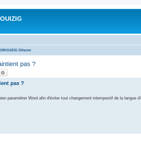
ROUIZIG
 DROUIZIG Difazier
aintient pas ?
echercher
Recherche avancée
ient pas ?
en paramétrer Word afin d'éviter tout changement intempestif de la langue d'éd