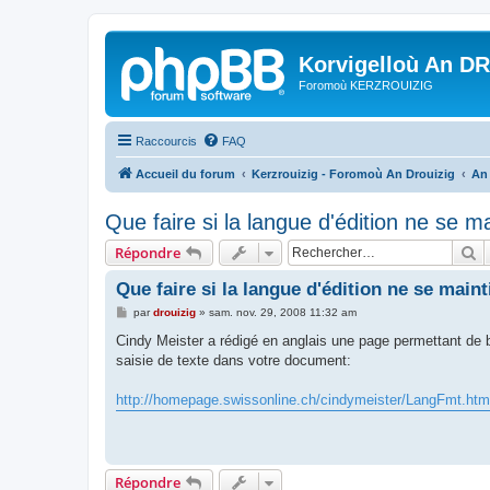
Korvigelloù An D
Foromoù KERZROUIZIG
Raccourcis
FAQ
Accueil du forum
Kerzrouizig - Foromoù An Drouizig
An
Que faire si la langue d'édition ne se m
R
Répondre
Que faire si la langue d'édition ne se maint
M
par
drouizig
»
sam. nov. 29, 2008 11:32 am
e
s
Cindy Meister a rédigé en anglais une page permettant de bi
s
saisie de texte dans votre document:
a
g
e
http://homepage.swissonline.ch/cindymeister/LangFmt.htm
Répondre