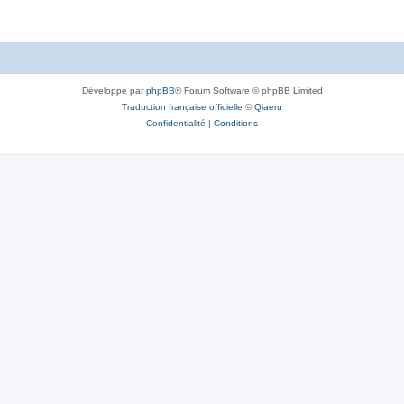
Développé par
phpBB
® Forum Software © phpBB Limited
Traduction française officielle
©
Qiaeru
Confidentialité
|
Conditions