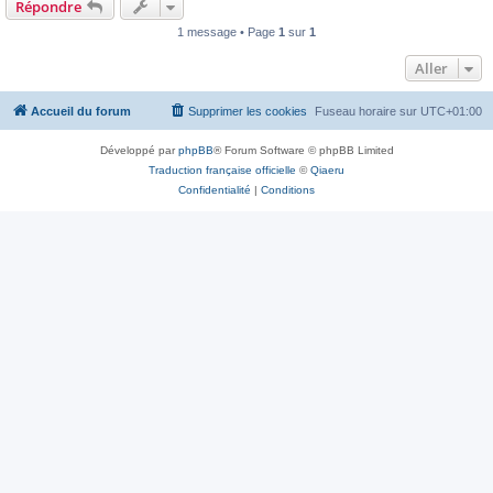
Répondre
1 message • Page
1
sur
1
Aller
Accueil du forum
Supprimer les cookies
Fuseau horaire sur
UTC+01:00
Développé par
phpBB
® Forum Software © phpBB Limited
Traduction française officielle
©
Qiaeru
Confidentialité
|
Conditions