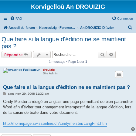
Korvigelloù An DROUIZIG
FAQ
Connexion
R
Accueil du forum
Kerzrouizig - Foromoù An Drouizig
An DROUIZIG Difazier
e
Que faire si la langue d'édition ne se maintient
c
pas ?
h
Rechercher
Recherche 
Répondre
e
1 message • Page
1
sur
1
r
drouizig
c
Site Admin
h
e
Que faire si la langue d'édition ne se maintient pas ?
r
M
sam. nov. 29, 2008 11:32 am
e
s
Cindy Meister a rédigé en anglais une page permettant de bien paramétrer
s
Word afin d'éviter tout changement intempestif de la langue d'édition, lors
a
g
de la saisie de texte dans votre document:
e
http://homepage.swissonline.ch/cindymeister/LangFmt.htm