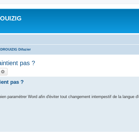
ROUIZIG
 DROUIZIG Difazier
aintient pas ?
echercher
Recherche avancée
ient pas ?
en paramétrer Word afin d'éviter tout changement intempestif de la langue d'éd