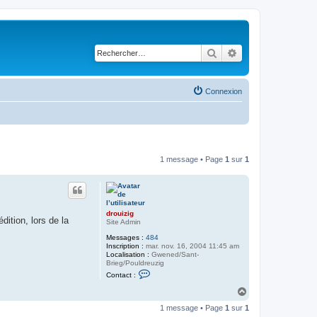
Rechercher
Recherche avancé
Connexion
1 message • Page
1
sur
1
drouizig
ition, lors de la
Site Admin
Messages :
484
Inscription :
mar. nov. 16, 2004 11:45 am
Localisation :
Gwened/Sant-
Brieg/Pouldreuzig
C
Contact :
o
n
H
t
a
a
1 message • Page
1
sur
1
u
c