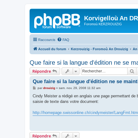
Korvigelloù An D
Foromoù KERZROUIZIG
Raccourcis
FAQ
Accueil du forum
Kerzrouizig - Foromoù An Drouizig
An
Que faire si la langue d'édition ne se m
R
Répondre
Que faire si la langue d'édition ne se maint
M
par
drouizig
»
sam. nov. 29, 2008 11:32 am
e
s
Cindy Meister a rédigé en anglais une page permettant de bi
s
saisie de texte dans votre document:
a
g
e
http://homepage.swissonline.ch/cindymeister/LangFmt.htm
Répondre