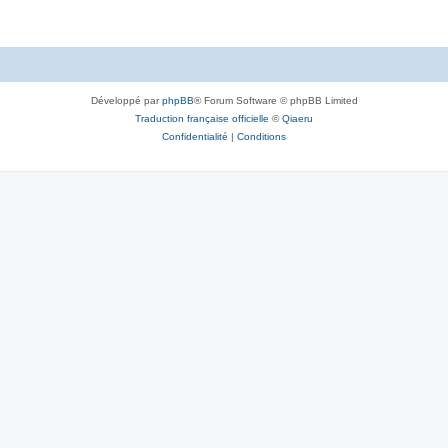
Développé par
phpBB
® Forum Software © phpBB Limited
Traduction française officielle
©
Qiaeru
Confidentialité
|
Conditions