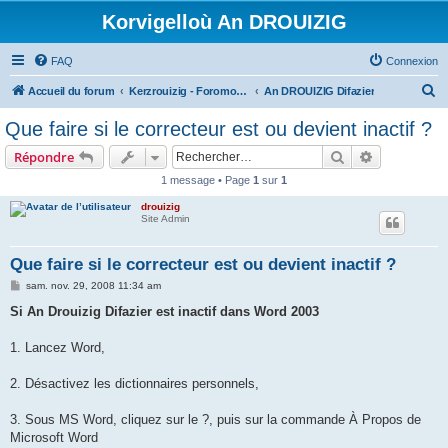
Korvigelloù An DROUIZIG
FAQ
Connexion
R
Accueil du forum
Kerzrouizig - Foromoù An Drouizig
An DROUIZIG Difazier
e
Que faire si le correcteur est ou devient inactif ?
c
Rechercher
Recherche 
Répondre
h
1 message • Page
1
sur
1
e
drouizig
r
Site Admin
c
h
Que faire si le correcteur est ou devient inactif ?
e
M
sam. nov. 29, 2008 11:34 am
e
r
s
Si An Drouizig Difazier est inactif dans Word 2003
s
a
g
1. Lancez Word,
e
2. Désactivez les dictionnaires personnels,
3. Sous MS Word, cliquez sur le ?, puis sur la commande À Propos de
Microsoft Word