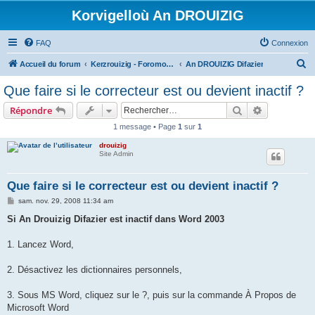
Korvigelloù An DROUIZIG
FAQ
Connexion
R
Accueil du forum
Kerzrouizig - Foromoù An Drouizig
An DROUIZIG Difazier
e
Que faire si le correcteur est ou devient inactif ?
c
Rechercher
Recherche 
Répondre
h
1 message • Page
1
sur
1
e
drouizig
r
Site Admin
c
h
Que faire si le correcteur est ou devient inactif ?
e
M
sam. nov. 29, 2008 11:34 am
e
r
s
Si An Drouizig Difazier est inactif dans Word 2003
s
a
g
1. Lancez Word,
e
2. Désactivez les dictionnaires personnels,
3. Sous MS Word, cliquez sur le ?, puis sur la commande À Propos de
Microsoft Word