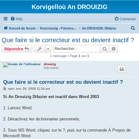
Korvigelloù An DROUIZIG
FAQ
Connexion
R
Accueil du forum
Kerzrouizig - Foromoù An Drouizig
An DROUIZIG Difazier
e
Que faire si le correcteur est ou devient inactif ?
c
Rechercher
Recherche 
Répondre
h
1 message • Page
1
sur
1
e
drouizig
r
Site Admin
c
h
Que faire si le correcteur est ou devient inactif ?
e
M
sam. nov. 29, 2008 11:34 am
e
r
s
Si An Drouizig Difazier est inactif dans Word 2003
s
a
g
1. Lancez Word,
e
2. Désactivez les dictionnaires personnels,
3. Sous MS Word, cliquez sur le ?, puis sur la commande À Propos de
Microsoft Word