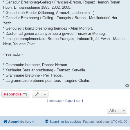
* Geriadur Brezhoneg-Galleg / Français-Breton, Roparz Hemon/Ronan
Huon. Embannadurioù 1993, 2002, 2005.
* Geriadurioù Preder (Stlenneg, Armerzh, Jedoniezh...).
* Geriadur Brezhoneg / Galleg - Français / Breton - Moulladurioù Hor
Yezh.
* Gerioù evit komz brezhoneg bemdez - Alan Monfort.
* Dastumad gerioù a rannyezhoù a gevred, Turiaw ar Menteg.
* Lexique complémentaire Breton-Français, Imbourc’h, Jil Ewan - Marc’h-
kleur, Youenn Olier
- Yezhadur -
* Grammaire bretonne, Roparz Hemon.
* Yezhadur Bras ar brezhoneg - Fransez Kervella.
* Grammaire bretonne - Per Trepos.
* La grammaire bretonne pour tous - Eugène Chalm.
Répondre
1 message • Page
1
sur
1
Aller
Accueil du forum
Supprimer les cookies
Fuseau horaire sur
UTC+01:00