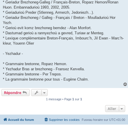
* Geriadur Brezhoneg-Galleg / Français-Breton, Roparz Hemon/Ronan
Huon. Embannadurioù 1993, 2002, 2005.
* Geriadurioù Preder (Stlenneg, Armerzh, Jedoniezh...).
* Geriadur Brezhoneg / Galleg - Français / Breton - Moulladurioù Hor
Yezh.
* Gerioù evit komz brezhoneg bemdez - Alan Monfort.
* Dastumad gerioù a rannyezhoù a gevred, Turiaw ar Menteg.
* Lexique complémentaire Breton-Français, Imbourc’h, Jil Ewan - Marc’h-
kleur, Youenn Olier
- Yezhadur -
* Grammaire bretonne, Roparz Hemon.
* Yezhadur Bras ar brezhoneg - Fransez Kervella.
* Grammaire bretonne - Per Trepos.
* La grammaire bretonne pour tous - Eugène Chalm.
Répondre
1 message • Page
1
sur
1
Aller
Accueil du forum
Supprimer les cookies
Fuseau horaire sur
UTC+01:00