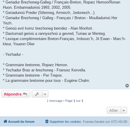
* Geriadur Brezhoneg-Galleg / Français-Breton, Roparz Hemon/Ronan
Huon. Embannadurioù 1993, 2002, 2005.
* Geriadurioù Preder (Stlenneg, Armerzh, Jedoniezh...).
* Geriadur Brezhoneg / Galleg - Français / Breton - Moulladurioù Hor
Yezh.
* Gerioù evit komz brezhoneg bemdez - Alan Monfort.
* Dastumad gerioù a rannyezhoù a gevred, Turiaw ar Menteg.
* Lexique complémentaire Breton-Français, Imbourc’h, Jil Ewan - Marc’h-
kleur, Youenn Olier
- Yezhadur -
* Grammaire bretonne, Roparz Hemon.
* Yezhadur Bras ar brezhoneg - Fransez Kervella.
* Grammaire bretonne - Per Trepos.
* La grammaire bretonne pour tous - Eugène Chalm.
Répondre
1 message • Page
1
sur
1
Aller
Accueil du forum
Supprimer les cookies
Fuseau horaire sur
UTC+01:00