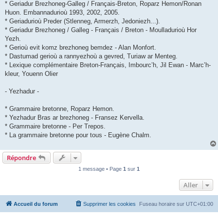
* Geriadur Brezhoneg-Galleg / Français-Breton, Roparz Hemon/Ronan
Huon. Embannadurioù 1993, 2002, 2005.
* Geriadurioù Preder (Stlenneg, Armerzh, Jedoniezh...).
* Geriadur Brezhoneg / Galleg - Français / Breton - Moulladurioù Hor
Yezh.
* Gerioù evit komz brezhoneg bemdez - Alan Monfort.
* Dastumad gerioù a rannyezhoù a gevred, Turiaw ar Menteg.
* Lexique complémentaire Breton-Français, Imbourc’h, Jil Ewan - Marc’h-
kleur, Youenn Olier
- Yezhadur -
* Grammaire bretonne, Roparz Hemon.
* Yezhadur Bras ar brezhoneg - Fransez Kervella.
* Grammaire bretonne - Per Trepos.
* La grammaire bretonne pour tous - Eugène Chalm.
Répondre
1 message • Page
1
sur
1
Aller
Accueil du forum
Supprimer les cookies
Fuseau horaire sur
UTC+01:00