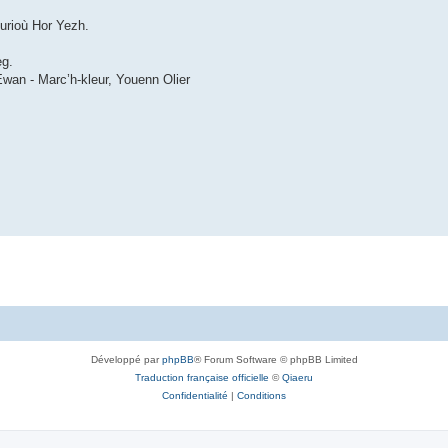
durioù Hor Yezh.
eg.
Ewan - Marc’h-kleur, Youenn Olier
Développé par
phpBB
® Forum Software © phpBB Limited
Traduction française officielle
©
Qiaeru
Confidentialité
|
Conditions