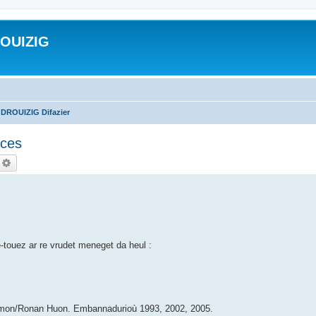
ROUIZIG
 DROUIZIG Difazier
nces
echercher
Recherche avancée
e-touez ar re vrudet meneget da heul :
Hemon/Ronan Huon. Embannadurioù 1993, 2002, 2005.