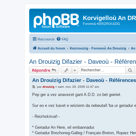
Korvigelloù An D
Foromoù KERZROUIZIG
Raccourcis
FAQ
Accueil du forum
Kerzrouizig - Foromoù An Drouizig
An
An Drouizig Difazier - Daveoù - Référe
R
Répondre
An Drouizig Difazier - Daveoù - Références
M
par
drouizig
»
sam. nov. 29, 2008 11:47 am
e
s
Pep ger a vez anavezet gant A.D.D. zo bet gwiriet.
s
a
g
Sur eo e vez kavet e wrizienn da nebeutañ 'ba ur geriadur 
e
- Reizhskrivañ -
* Geriadur An Here, eil embannadur.
* Geriadur Brezhoneg-Galleg / Français-Breton, Roparz 