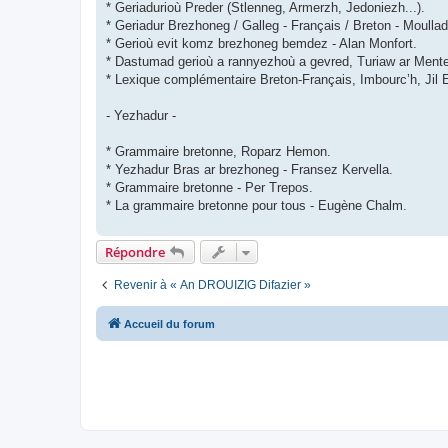
* Geriadurioù Preder (Stlenneg, Armerzh, Jedoniezh...).
* Geriadur Brezhoneg / Galleg - Français / Breton - Moulla
* Gerioù evit komz brezhoneg bemdez - Alan Monfort.
* Dastumad gerioù a rannyezhoù a gevred, Turiaw ar Ment
* Lexique complémentaire Breton-Français, Imbourc’h, Jil 
- Yezhadur -
* Grammaire bretonne, Roparz Hemon.
* Yezhadur Bras ar brezhoneg - Fransez Kervella.
* Grammaire bretonne - Per Trepos.
* La grammaire bretonne pour tous - Eugène Chalm.
Répondre
Revenir à « An DROUIZIG Difazier »
Accueil du forum