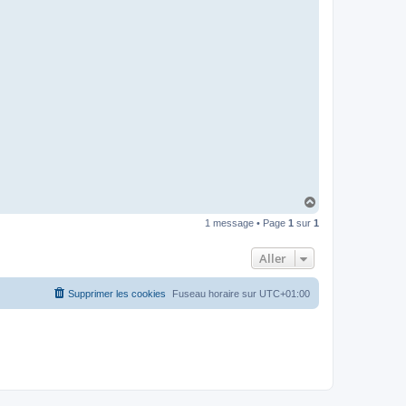
t
e
r
d
r
o
u
i
z
i
g
H
a
1 message • Page
1
sur
1
u
t
Aller
Supprimer les cookies
Fuseau horaire sur
UTC+01:00