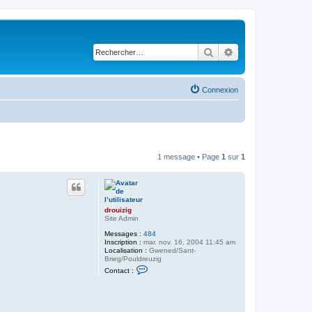
Rechercher
Recherche avancé
Connexion
1 message • Page
1
sur
1
drouizig
Site Admin
Messages :
484
Inscription :
mar. nov. 16, 2004 11:45 am
Localisation :
Gwened/Sant-
Brieg/Pouldreuzig
C
Contact :
o
n
t
a
c