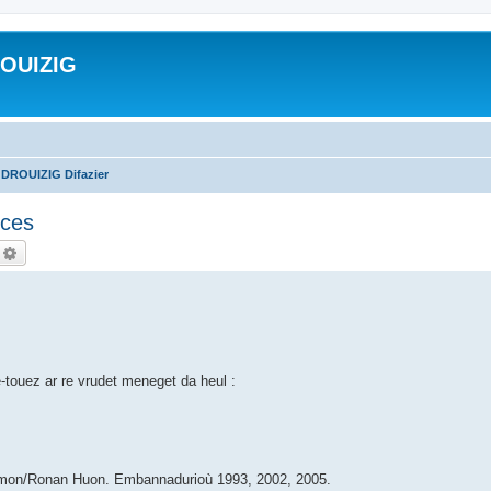
ROUIZIG
 DROUIZIG Difazier
nces
echercher
Recherche avancée
e-touez ar re vrudet meneget da heul :
Hemon/Ronan Huon. Embannadurioù 1993, 2002, 2005.