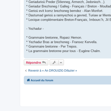
* Geriadurioù Preder (Stlenneg, Armerzh, Jedoniezh...).
* Geriadur Brezhoneg / Galleg - Français / Breton - Moulla
* Gerioù evit komz brezhoneg bemdez - Alan Monfort.
* Dastumad gerioù a rannyezhoù a gevred, Turiaw ar Ment
* Lexique complémentaire Breton-Français, Imbourc’h, Jil 
- Yezhadur -
* Grammaire bretonne, Roparz Hemon.
* Yezhadur Bras ar brezhoneg - Fransez Kervella.
* Grammaire bretonne - Per Trepos.
* La grammaire bretonne pour tous - Eugène Chalm.
Répondre
Revenir à « An DROUIZIG Difazier »
Accueil du forum