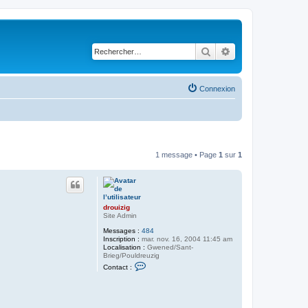
Rechercher
Recherche avancé
Connexion
1 message • Page
1
sur
1
drouizig
Site Admin
Messages :
484
Inscription :
mar. nov. 16, 2004 11:45 am
Localisation :
Gwened/Sant-
Brieg/Pouldreuzig
C
Contact :
o
n
t
a
c