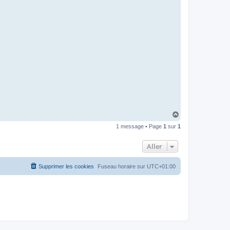
t
e
r
d
r
o
u
i
z
i
g
H
a
1 message • Page
1
sur
1
u
t
Aller
Supprimer les cookies
Fuseau horaire sur
UTC+01:00