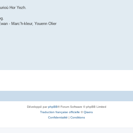
durioù Hor Yezh.
eg.
Ewan - Marc’h-kleur, Youenn Olier
Développé par
phpBB
® Forum Software © phpBB Limited
Traduction française officielle
©
Qiaeru
Confidentialité
|
Conditions