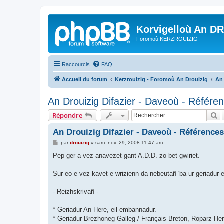
Korvigelloù An D
Foromoù KERZROUIZIG
Raccourcis
FAQ
Accueil du forum
Kerzrouizig - Foromoù An Drouizig
An
An Drouizig Difazier - Daveoù - Référe
R
Répondre
An Drouizig Difazier - Daveoù - Références
M
par
drouizig
»
sam. nov. 29, 2008 11:47 am
e
s
Pep ger a vez anavezet gant A.D.D. zo bet gwiriet.
s
a
g
Sur eo e vez kavet e wrizienn da nebeutañ 'ba ur geriadur 
e
- Reizhskrivañ -
* Geriadur An Here, eil embannadur.
* Geriadur Brezhoneg-Galleg / Français-Breton, Roparz 