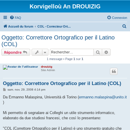
Korvigelloù An DROUIZIG
FAQ
Connexion
R
Accueil du forum
COL - Correcteur Orthographique Latin - Latin Spell Checker
e
Oggetto: Correttore Ortografico per il Latino
c
(COL)
h
Rechercher
Recherche 
Répondre
e
1 message • Page
1
sur
1
r
drouizig
c
Site Admin
h
e
Oggetto: Correttore Ortografico per il Latino (COL)
r
M
sam. nov. 29, 2008 4:14 pm
e
s
Da Ermanno Malaspina, Università di Torino (
ermanno.malaspina@unito.it
s
)
a
g
e
Mi permetto di segnalare ai Colleghi un utile strumento informatico,
elaborato da due studiosi francesi, che così lo presentano:
"COL (Correttore Ortografico per il Latino) è uno strumento gratuito che