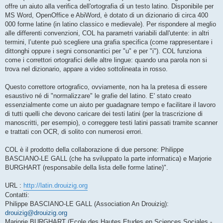
offre un aiuto alla verifica dell'ortografia di un testo latino. Disponibile per
MS Word, OpenOffice e AbiWord, è dotato di un dizionario di circa 400
000 forme latine (in latino classico e medievale). Per rispondere al meglio
alle differenti convenzioni, COL ha parametri variabili dall'utente: in altri
termini, l’utente può scegliere una grafia specifica (come rappresentare i
dittonghi oppure i segni consonantici per "u" e per "i"). COL funziona
come i correttori ortografici delle altre lingue: quando una parola non si
trova nel dizionario, appare a video sottolineata in rosso.
Questo correttore ortografico, ovviamente, non ha la pretesa di essere
esaustivo né di "normalizzare" le grafie del latino. E' stato creato
essenzialmente come un aiuto per guadagnare tempo e facilitare il lavoro
di tutti quelli che devono caricare dei testi latini (per la trascrizione di
manoscritti, per esempio), o correggere testi latini passati tramite scanner
e trattati con OCR, di solito con numerosi errori.
COL è il prodotto della collaborazione di due persone: Philippe
BASCIANO-LE GALL (che ha sviluppato la parte informatica) e Marjorie
BURGHART (responsabile della lista delle forme latine)".
URL :
http://latin.drouizig.org
Contatti:
Philippe BASCIANO-LE GALL (Association An Drouizig):
drouizig@drouizig.org
Marjorie BURGHART (Ecole des Hautes Etudes en Sciences Sociales -