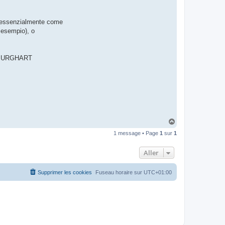
t
e
r
to essenzialmente come
d
r
r esempio), o
o
u
i
z
ie BURGHART
i
g
H
a
1 message • Page
1
sur
1
u
t
Aller
Supprimer les cookies
Fuseau horaire sur
UTC+01:00