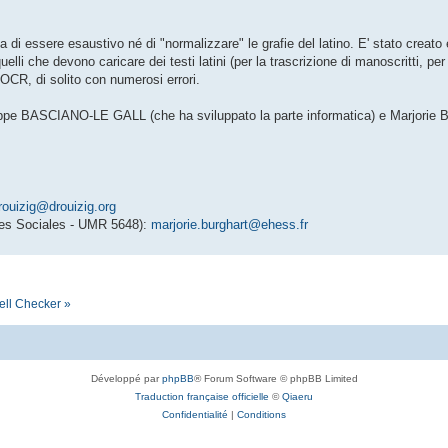
a di essere esaustivo né di "normalizzare" le grafie del latino. E' stato crea
quelli che devono caricare dei testi latini (per la trascrizione di manoscritti, pe
n OCR, di solito con numerosi errori.
hilippe BASCIANO-LE GALL (che ha sviluppato la parte informatica) e Marjor
rouizig@drouizig.org
es Sociales - UMR 5648):
marjorie.burghart@ehess.fr
ell Checker »
Développé par
phpBB
® Forum Software © phpBB Limited
Traduction française officielle
©
Qiaeru
Confidentialité
|
Conditions