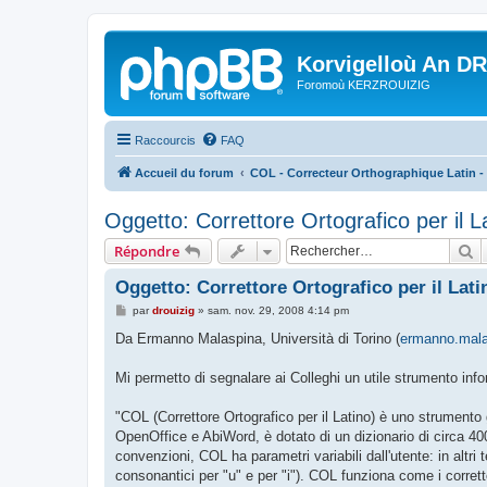
Korvigelloù An D
Foromoù KERZROUIZIG
Raccourcis
FAQ
Accueil du forum
COL - Correcteur Orthographique Latin - 
Oggetto: Correttore Ortografico per il 
R
Répondre
Oggetto: Correttore Ortografico per il Lat
M
par
drouizig
»
sam. nov. 29, 2008 4:14 pm
e
s
Da Ermanno Malaspina, Università di Torino (
ermanno.mala
s
a
g
Mi permetto di segnalare ai Colleghi un utile strumento inf
e
"COL (Correttore Ortografico per il Latino) è uno strumento g
OpenOffice e AbiWord, è dotato di un dizionario di circa 400 
convenzioni, COL ha parametri variabili dall'utente: in altri
consonantici per "u" e per "i"). COL funziona come i corretto