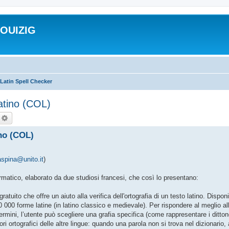
ROUIZIG
Latin Spell Checker
Latino (COL)
echercher
Recherche avancée
ino (COL)
spina@unito.it
)
ormatico, elaborato da due studiosi francesi, che così lo presentano:
ratuito che offre un aiuto alla verifica dell'ortografia di un testo latino. Dispo
000 forme latine (in latino classico e medievale). Per rispondere al meglio all
 termini, l’utente può scegliere una grafia specifica (come rappresentare i ditto
ri ortografici delle altre lingue: quando una parola non si trova nel dizionario,