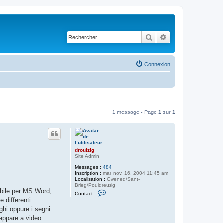
Rechercher
Recherche avancé
Connexion
1 message • Page
1
sur
1
drouizig
Site Admin
Messages :
484
Inscription :
mar. nov. 16, 2004 11:45 am
Localisation :
Gwened/Sant-
Brieg/Pouldreuzig
nibile per MS Word,
C
Contact :
o
e differenti
n
nghi oppure i segni
t
a
 appare a video
c