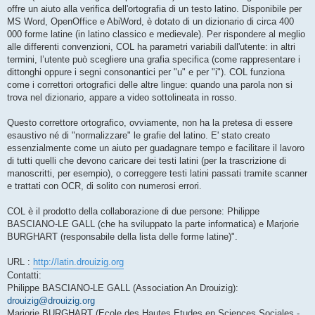
offre un aiuto alla verifica dell'ortografia di un testo latino. Disponibile per
MS Word, OpenOffice e AbiWord, è dotato di un dizionario di circa 400
000 forme latine (in latino classico e medievale). Per rispondere al meglio
alle differenti convenzioni, COL ha parametri variabili dall'utente: in altri
termini, l’utente può scegliere una grafia specifica (come rappresentare i
dittonghi oppure i segni consonantici per "u" e per "i"). COL funziona
come i correttori ortografici delle altre lingue: quando una parola non si
trova nel dizionario, appare a video sottolineata in rosso.
Questo correttore ortografico, ovviamente, non ha la pretesa di essere
esaustivo né di "normalizzare" le grafie del latino. E' stato creato
essenzialmente come un aiuto per guadagnare tempo e facilitare il lavoro
di tutti quelli che devono caricare dei testi latini (per la trascrizione di
manoscritti, per esempio), o correggere testi latini passati tramite scanner
e trattati con OCR, di solito con numerosi errori.
COL è il prodotto della collaborazione di due persone: Philippe
BASCIANO-LE GALL (che ha sviluppato la parte informatica) e Marjorie
BURGHART (responsabile della lista delle forme latine)".
URL :
http://latin.drouizig.org
Contatti:
Philippe BASCIANO-LE GALL (Association An Drouizig):
drouizig@drouizig.org
Marjorie BURGHART (Ecole des Hautes Etudes en Sciences Sociales -