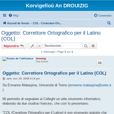
Korvigelloù An DROUIZIG
FAQ
Connexion
R
Accueil du forum
COL - Correcteur Orthographique Latin - Latin Spell Checker
e
Oggetto: Correttore Ortografico per il Latino
c
(COL)
h
Rechercher
Recherche 
Répondre
e
1 message • Page
1
sur
1
r
drouizig
c
Site Admin
h
e
Oggetto: Correttore Ortografico per il Latino (COL)
r
M
sam. nov. 29, 2008 4:14 pm
e
s
Da Ermanno Malaspina, Università di Torino (
ermanno.malaspina@unito.it
s
)
a
g
e
Mi permetto di segnalare ai Colleghi un utile strumento informatico,
elaborato da due studiosi francesi, che così lo presentano:
"COL (Correttore Ortografico per il Latino) è uno strumento gratuito che