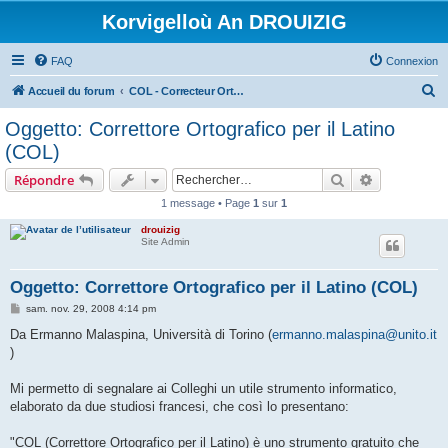
Korvigelloù An DROUIZIG
FAQ
Connexion
R
Accueil du forum
COL - Correcteur Orthographique Latin - Latin Spell Checker
e
Oggetto: Correttore Ortografico per il Latino
c
(COL)
h
Rechercher
Recherche 
Répondre
e
1 message • Page
1
sur
1
r
drouizig
c
Site Admin
h
e
Oggetto: Correttore Ortografico per il Latino (COL)
r
M
sam. nov. 29, 2008 4:14 pm
e
s
Da Ermanno Malaspina, Università di Torino (
ermanno.malaspina@unito.it
s
)
a
g
e
Mi permetto di segnalare ai Colleghi un utile strumento informatico,
elaborato da due studiosi francesi, che così lo presentano:
"COL (Correttore Ortografico per il Latino) è uno strumento gratuito che