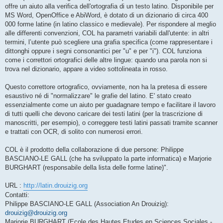
offre un aiuto alla verifica dell'ortografia di un testo latino. Disponibile per
MS Word, OpenOffice e AbiWord, è dotato di un dizionario di circa 400
000 forme latine (in latino classico e medievale). Per rispondere al meglio
alle differenti convenzioni, COL ha parametri variabili dall'utente: in altri
termini, l’utente può scegliere una grafia specifica (come rappresentare i
dittonghi oppure i segni consonantici per "u" e per "i"). COL funziona
come i correttori ortografici delle altre lingue: quando una parola non si
trova nel dizionario, appare a video sottolineata in rosso.
Questo correttore ortografico, ovviamente, non ha la pretesa di essere
esaustivo né di "normalizzare" le grafie del latino. E' stato creato
essenzialmente come un aiuto per guadagnare tempo e facilitare il lavoro
di tutti quelli che devono caricare dei testi latini (per la trascrizione di
manoscritti, per esempio), o correggere testi latini passati tramite scanner
e trattati con OCR, di solito con numerosi errori.
COL è il prodotto della collaborazione di due persone: Philippe
BASCIANO-LE GALL (che ha sviluppato la parte informatica) e Marjorie
BURGHART (responsabile della lista delle forme latine)".
URL :
http://latin.drouizig.org
Contatti:
Philippe BASCIANO-LE GALL (Association An Drouizig):
drouizig@drouizig.org
Marjorie BURGHART (Ecole des Hautes Etudes en Sciences Sociales -