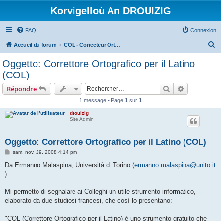
Korvigelloù An DROUIZIG
FAQ
Connexion
R
Accueil du forum
COL - Correcteur Orthographique Latin - Latin Spell Checker
e
Oggetto: Correttore Ortografico per il Latino
c
(COL)
h
Rechercher
Recherche 
Répondre
e
1 message • Page
1
sur
1
r
drouizig
c
Site Admin
h
e
Oggetto: Correttore Ortografico per il Latino (COL)
r
M
sam. nov. 29, 2008 4:14 pm
e
s
Da Ermanno Malaspina, Università di Torino (
ermanno.malaspina@unito.it
s
)
a
g
e
Mi permetto di segnalare ai Colleghi un utile strumento informatico,
elaborato da due studiosi francesi, che così lo presentano:
"COL (Correttore Ortografico per il Latino) è uno strumento gratuito che