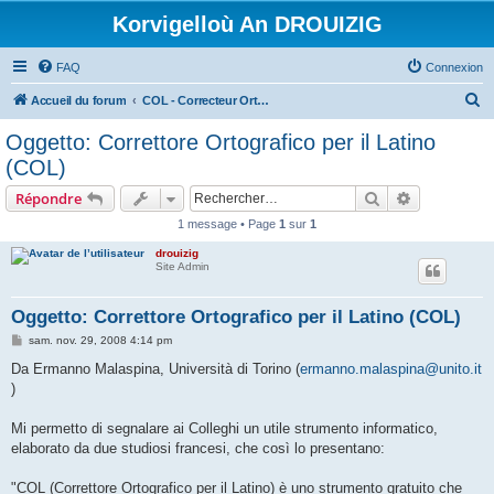
Korvigelloù An DROUIZIG
FAQ
Connexion
R
Accueil du forum
COL - Correcteur Orthographique Latin - Latin Spell Checker
e
Oggetto: Correttore Ortografico per il Latino
c
(COL)
h
Rechercher
Recherche 
Répondre
e
1 message • Page
1
sur
1
r
drouizig
c
Site Admin
h
e
Oggetto: Correttore Ortografico per il Latino (COL)
r
M
sam. nov. 29, 2008 4:14 pm
e
s
Da Ermanno Malaspina, Università di Torino (
ermanno.malaspina@unito.it
s
)
a
g
e
Mi permetto di segnalare ai Colleghi un utile strumento informatico,
elaborato da due studiosi francesi, che così lo presentano:
"COL (Correttore Ortografico per il Latino) è uno strumento gratuito che