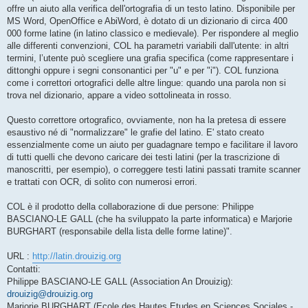
offre un aiuto alla verifica dell'ortografia di un testo latino. Disponibile per
MS Word, OpenOffice e AbiWord, è dotato di un dizionario di circa 400
000 forme latine (in latino classico e medievale). Per rispondere al meglio
alle differenti convenzioni, COL ha parametri variabili dall'utente: in altri
termini, l’utente può scegliere una grafia specifica (come rappresentare i
dittonghi oppure i segni consonantici per "u" e per "i"). COL funziona
come i correttori ortografici delle altre lingue: quando una parola non si
trova nel dizionario, appare a video sottolineata in rosso.
Questo correttore ortografico, ovviamente, non ha la pretesa di essere
esaustivo né di "normalizzare" le grafie del latino. E' stato creato
essenzialmente come un aiuto per guadagnare tempo e facilitare il lavoro
di tutti quelli che devono caricare dei testi latini (per la trascrizione di
manoscritti, per esempio), o correggere testi latini passati tramite scanner
e trattati con OCR, di solito con numerosi errori.
COL è il prodotto della collaborazione di due persone: Philippe
BASCIANO-LE GALL (che ha sviluppato la parte informatica) e Marjorie
BURGHART (responsabile della lista delle forme latine)".
URL :
http://latin.drouizig.org
Contatti:
Philippe BASCIANO-LE GALL (Association An Drouizig):
drouizig@drouizig.org
Marjorie BURGHART (Ecole des Hautes Etudes en Sciences Sociales -