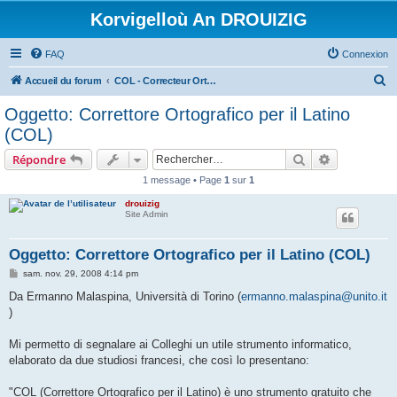
Korvigelloù An DROUIZIG
FAQ
Connexion
R
Accueil du forum
COL - Correcteur Orthographique Latin - Latin Spell Checker
e
Oggetto: Correttore Ortografico per il Latino
c
(COL)
h
Rechercher
Recherche 
Répondre
e
1 message • Page
1
sur
1
r
drouizig
c
Site Admin
h
e
Oggetto: Correttore Ortografico per il Latino (COL)
r
M
sam. nov. 29, 2008 4:14 pm
e
s
Da Ermanno Malaspina, Università di Torino (
ermanno.malaspina@unito.it
s
)
a
g
e
Mi permetto di segnalare ai Colleghi un utile strumento informatico,
elaborato da due studiosi francesi, che così lo presentano:
"COL (Correttore Ortografico per il Latino) è uno strumento gratuito che