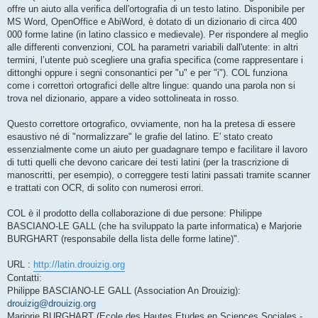
offre un aiuto alla verifica dell'ortografia di un testo latino. Disponibile per
MS Word, OpenOffice e AbiWord, è dotato di un dizionario di circa 400
000 forme latine (in latino classico e medievale). Per rispondere al meglio
alle differenti convenzioni, COL ha parametri variabili dall'utente: in altri
termini, l’utente può scegliere una grafia specifica (come rappresentare i
dittonghi oppure i segni consonantici per "u" e per "i"). COL funziona
come i correttori ortografici delle altre lingue: quando una parola non si
trova nel dizionario, appare a video sottolineata in rosso.
Questo correttore ortografico, ovviamente, non ha la pretesa di essere
esaustivo né di "normalizzare" le grafie del latino. E' stato creato
essenzialmente come un aiuto per guadagnare tempo e facilitare il lavoro
di tutti quelli che devono caricare dei testi latini (per la trascrizione di
manoscritti, per esempio), o correggere testi latini passati tramite scanner
e trattati con OCR, di solito con numerosi errori.
COL è il prodotto della collaborazione di due persone: Philippe
BASCIANO-LE GALL (che ha sviluppato la parte informatica) e Marjorie
BURGHART (responsabile della lista delle forme latine)".
URL :
http://latin.drouizig.org
Contatti:
Philippe BASCIANO-LE GALL (Association An Drouizig):
drouizig@drouizig.org
Marjorie BURGHART (Ecole des Hautes Etudes en Sciences Sociales -