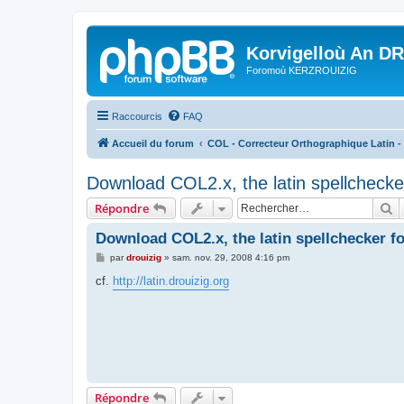
Korvigelloù An D
Foromoù KERZROUIZIG
Raccourcis
FAQ
Accueil du forum
COL - Correcteur Orthographique Latin - 
Download COL2.x, the latin spellchecker
R
Répondre
Download COL2.x, the latin spellchecker fo
M
par
drouizig
»
sam. nov. 29, 2008 4:16 pm
e
s
cf.
http://latin.drouizig.org
s
a
g
e
Répondre