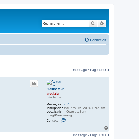
Rechercher
Recherche avancé
Connexion
1 message • Page
1
sur
1
drouizig
Site Admin
Messages :
484
Inscription :
mar. nov. 16, 2004 11:45 am
Localisation :
Gwened/Sant-
Brieg/Pouldreuzig
C
Contact :
o
n
H
t
a
a
1 message • Page
1
sur
1
u
c