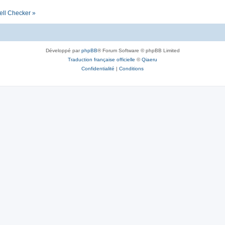
ell Checker »
Développé par
phpBB
® Forum Software © phpBB Limited
Traduction française officielle
©
Qiaeru
Confidentialité
|
Conditions