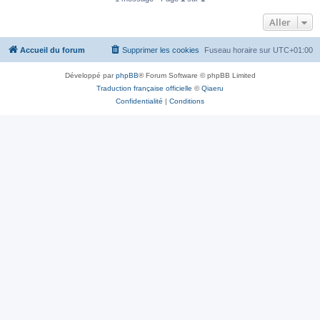
Aller
Accueil du forum
Supprimer les cookies
Fuseau horaire sur
UTC+01:00
Développé par
phpBB
® Forum Software © phpBB Limited
Traduction française officielle
©
Qiaeru
Confidentialité
|
Conditions