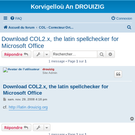
Korvigelloù An DROUIZIG
FAQ
Connexion
R
Accueil du forum
COL - Correcteur Orthographique Latin - Latin Spell Checker
e
Download COL2.x, the latin spellchecker for
c
Microsoft Office
h
Rechercher
Recherche 
Répondre
e
1 message • Page
1
sur
1
r
drouizig
c
Site Admin
h
e
Download COL2.x, the latin spellchecker for
Microsoft Office
r
M
sam. nov. 29, 2008 4:16 pm
e
s
cf.
http://latin.drouizig.org
s
a
g
e
Répondre
1 message • Page
1
sur
1