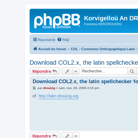
Korvigelloù An D
Foromoù KERZROUIZIG
Raccourcis
FAQ
Accueil du forum
COL - Correcteur Orthographique Latin - 
Download COL2.x, the latin spellchecker
R
Répondre
Download COL2.x, the latin spellchecker fo
M
par
drouizig
»
sam. nov. 29, 2008 4:16 pm
e
s
cf.
http://latin.drouizig.org
s
a
g
e
Répondre