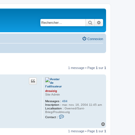
Rechercher
Recherche avancé
Connexion
1 message • Page
1
sur
1
drouizig
Site Admin
Messages :
484
Inscription :
mar. nov. 16, 2004 11:45 am
Localisation :
Gwened/Sant-
Brieg/Pouldreuzig
C
Contact :
o
n
H
t
a
a
1 message • Page
1
sur
1
u
c