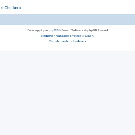
ell Checker »
Développé par
phpBB
® Forum Software © phpBB Limited
Traduction française officielle
©
Qiaeru
Confidentialité
|
Conditions