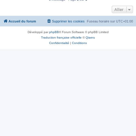
Aller
Accueil du forum
Supprimer les cookies
Fuseau horaire sur
UTC+01:00
Développé par
phpBB
® Forum Software © phpBB Limited
Traduction française officielle
©
Qiaeru
Confidentialité
|
Conditions