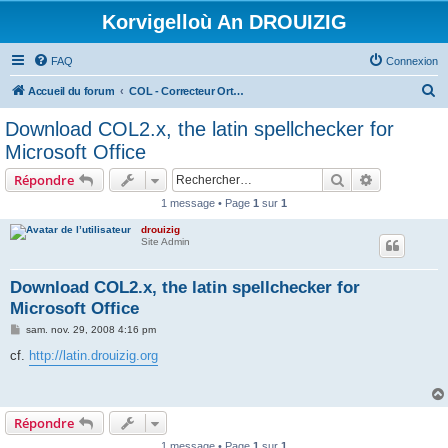
Korvigelloù An DROUIZIG
FAQ
Connexion
R
Accueil du forum
COL - Correcteur Orthographique Latin - Latin Spell Checker
e
Download COL2.x, the latin spellchecker for
c
Microsoft Office
h
Rechercher
Recherche 
Répondre
e
1 message • Page
1
sur
1
r
drouizig
c
Site Admin
h
e
Download COL2.x, the latin spellchecker for
Microsoft Office
r
M
sam. nov. 29, 2008 4:16 pm
e
s
cf.
http://latin.drouizig.org
s
a
g
e
Répondre
1 message • Page
1
sur
1