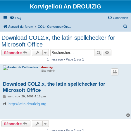
Korvigelloù An DROUIZIG
FAQ
Connexion
R
Accueil du forum
COL - Correcteur Orthographique Latin - Latin Spell Checker
e
Download COL2.x, the latin spellchecker for
c
Microsoft Office
h
Rechercher
Recherche 
Répondre
e
1 message • Page
1
sur
1
r
drouizig
c
Site Admin
h
e
Download COL2.x, the latin spellchecker for
Microsoft Office
r
M
sam. nov. 29, 2008 4:16 pm
e
s
cf.
http://latin.drouizig.org
s
a
g
e
Répondre
1 message • Page
1
sur
1