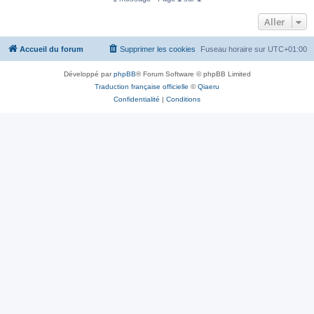
Aller
Accueil du forum
Supprimer les cookies
Fuseau horaire sur
UTC+01:00
Développé par
phpBB
® Forum Software © phpBB Limited
Traduction française officielle
©
Qiaeru
Confidentialité
|
Conditions