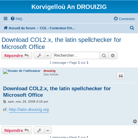
Korvigelloù An DROUIZIG
FAQ
Connexion
R
Accueil du forum
COL - Correcteur Orthographique Latin - Latin Spell Checker
e
Download COL2.x, the latin spellchecker for
c
Microsoft Office
h
Rechercher
Recherche 
Répondre
e
1 message • Page
1
sur
1
r
drouizig
c
Site Admin
h
e
Download COL2.x, the latin spellchecker for
Microsoft Office
r
M
sam. nov. 29, 2008 4:16 pm
e
s
cf.
http://latin.drouizig.org
s
a
g
e
Répondre
1 message • Page
1
sur
1