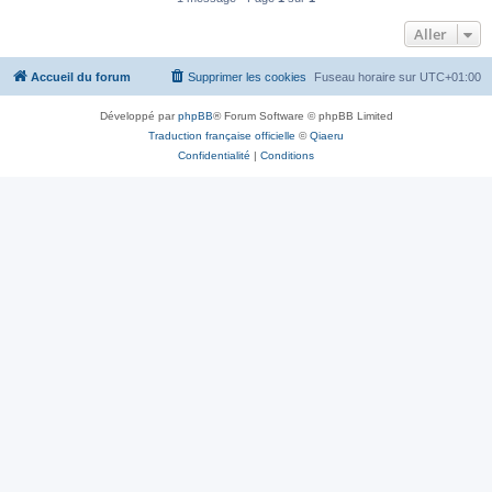
Aller
Accueil du forum
Supprimer les cookies
Fuseau horaire sur
UTC+01:00
Développé par
phpBB
® Forum Software © phpBB Limited
Traduction française officielle
©
Qiaeru
Confidentialité
|
Conditions