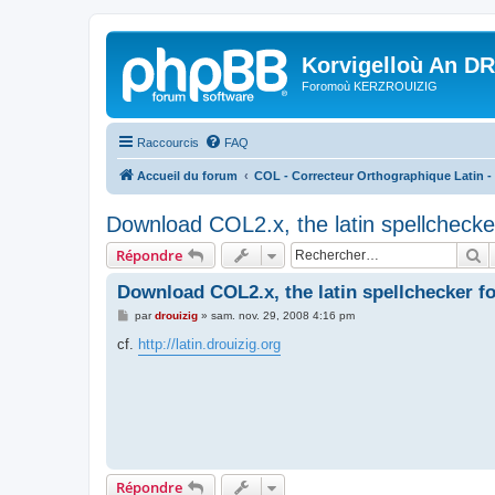
Korvigelloù An D
Foromoù KERZROUIZIG
Raccourcis
FAQ
Accueil du forum
COL - Correcteur Orthographique Latin - 
Download COL2.x, the latin spellchecker
R
Répondre
Download COL2.x, the latin spellchecker fo
M
par
drouizig
»
sam. nov. 29, 2008 4:16 pm
e
s
cf.
http://latin.drouizig.org
s
a
g
e
Répondre