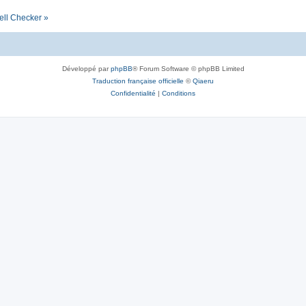
ell Checker »
Développé par
phpBB
® Forum Software © phpBB Limited
Traduction française officielle
©
Qiaeru
Confidentialité
|
Conditions