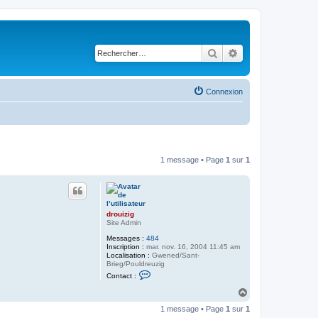
Rechercher
Recherche avancé
Connexion
1 message • Page
1
sur
1
drouizig
Site Admin
Messages :
484
Inscription :
mar. nov. 16, 2004 11:45 am
Localisation :
Gwened/Sant-
Brieg/Pouldreuzig
C
Contact :
o
n
H
t
a
a
1 message • Page
1
sur
1
u
c