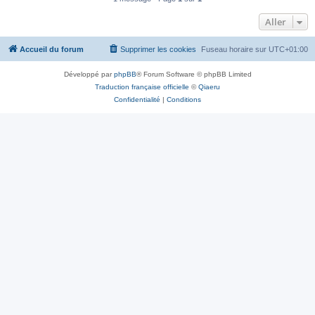
Aller
Accueil du forum
Supprimer les cookies
Fuseau horaire sur
UTC+01:00
Développé par
phpBB
® Forum Software © phpBB Limited
Traduction française officielle
©
Qiaeru
Confidentialité
|
Conditions