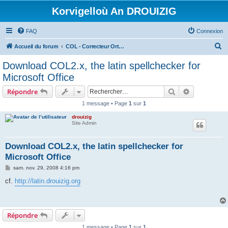
Korvigelloù An DROUIZIG
FAQ
Connexion
R
Accueil du forum
COL - Correcteur Orthographique Latin - Latin Spell Checker
e
Download COL2.x, the latin spellchecker for
c
Microsoft Office
h
Rechercher
Recherche 
Répondre
e
1 message • Page
1
sur
1
r
drouizig
c
Site Admin
h
e
Download COL2.x, the latin spellchecker for
Microsoft Office
r
M
sam. nov. 29, 2008 4:16 pm
e
s
cf.
http://latin.drouizig.org
s
a
g
e
Répondre
1 message • Page
1
sur
1