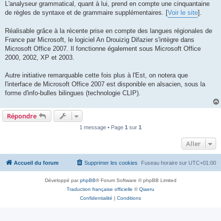
L'analyseur grammatical, quant à lui, prend en compte une cinquantaine
de règles de syntaxe et de grammaire supplémentaires. [
Voir le site
].
Réalisable grâce à la récente prise en compte des langues régionales de
France par Microsoft, le logiciel An Drouizig Difazier s'intègre dans
Microsoft Office 2007. Il fonctionne également sous Microsoft Office
2000, 2002, XP et 2003.
Autre initiative remarquable cette fois plus à l'Est, on notera que
l'interface de Microsoft Office 2007 est disponible en alsacien, sous la
forme d'info-bulles bilingues (technologie CLIP).
Répondre
1 message • Page
1
sur
1
Aller
Accueil du forum
Supprimer les cookies
Fuseau horaire sur
UTC+01:00
Développé par
phpBB
® Forum Software © phpBB Limited
Traduction française officielle
©
Qiaeru
Confidentialité
|
Conditions