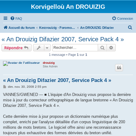
Korvigelloù An DROUIZIG
FAQ
Connexion
R
Accueil du forum
Kerzrouizig - Foromoù An Drouizig
An DROUIZIG Difazier
e
« An Drouizig Difazier 2007, Service Pack 4 »
c
Rechercher
Recherche 
Répondre
h
1 message • Page
1
sur
1
e
drouizig
r
Site Admin
c
h
« An Drouizig Difazier 2007, Service Pack 4 »
e
M
dim. nov. 30, 2008 2:55 pm
e
r
s
VANNES/GWENED — ■ L'équipe d'An Drouizig vous propose la dernière
s
mise à jour du correcteur orthographique de langue bretonne « An Drouizig
a
g
Difazier 2007, Service Pack 4 ».
e
Cette dernière mise à jour propose un dictionnaire numérique plus
complet, enrichi par l'analyse détaillée d'un corpus linguistique de 200
millions de mots bretons. Le logiciel offre ainsi une reconnaissance
toujours plus exhaustive des formes dérivées du breton unifié.