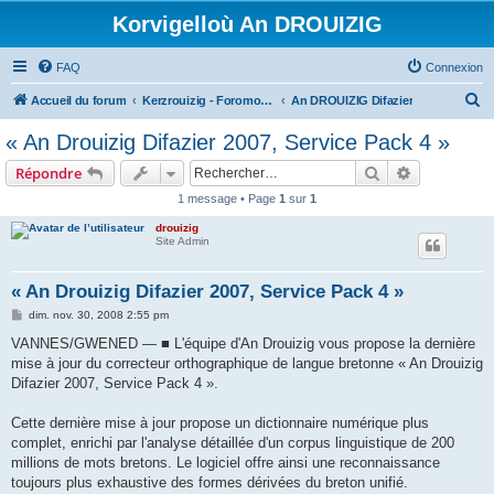
Korvigelloù An DROUIZIG
FAQ
Connexion
R
Accueil du forum
Kerzrouizig - Foromoù An Drouizig
An DROUIZIG Difazier
e
« An Drouizig Difazier 2007, Service Pack 4 »
c
Rechercher
Recherche 
Répondre
h
1 message • Page
1
sur
1
e
drouizig
r
Site Admin
c
h
« An Drouizig Difazier 2007, Service Pack 4 »
e
M
dim. nov. 30, 2008 2:55 pm
e
r
s
VANNES/GWENED — ■ L'équipe d'An Drouizig vous propose la dernière
s
mise à jour du correcteur orthographique de langue bretonne « An Drouizig
a
g
Difazier 2007, Service Pack 4 ».
e
Cette dernière mise à jour propose un dictionnaire numérique plus
complet, enrichi par l'analyse détaillée d'un corpus linguistique de 200
millions de mots bretons. Le logiciel offre ainsi une reconnaissance
toujours plus exhaustive des formes dérivées du breton unifié.