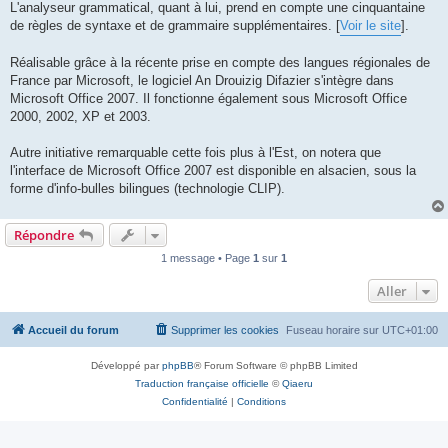
L'analyseur grammatical, quant à lui, prend en compte une cinquantaine
de règles de syntaxe et de grammaire supplémentaires. [
Voir le site
].
Réalisable grâce à la récente prise en compte des langues régionales de
France par Microsoft, le logiciel An Drouizig Difazier s'intègre dans
Microsoft Office 2007. Il fonctionne également sous Microsoft Office
2000, 2002, XP et 2003.
Autre initiative remarquable cette fois plus à l'Est, on notera que
l'interface de Microsoft Office 2007 est disponible en alsacien, sous la
forme d'info-bulles bilingues (technologie CLIP).
Répondre
1 message • Page
1
sur
1
Aller
Accueil du forum
Supprimer les cookies
Fuseau horaire sur
UTC+01:00
Développé par
phpBB
® Forum Software © phpBB Limited
Traduction française officielle
©
Qiaeru
Confidentialité
|
Conditions