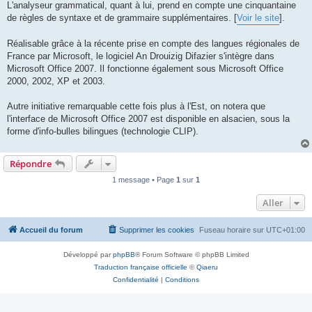
L'analyseur grammatical, quant à lui, prend en compte une cinquantaine
de règles de syntaxe et de grammaire supplémentaires. [
Voir le site
].
Réalisable grâce à la récente prise en compte des langues régionales de
France par Microsoft, le logiciel An Drouizig Difazier s'intègre dans
Microsoft Office 2007. Il fonctionne également sous Microsoft Office
2000, 2002, XP et 2003.
Autre initiative remarquable cette fois plus à l'Est, on notera que
l'interface de Microsoft Office 2007 est disponible en alsacien, sous la
forme d'info-bulles bilingues (technologie CLIP).
Répondre
1 message • Page
1
sur
1
Aller
Accueil du forum
Supprimer les cookies
Fuseau horaire sur
UTC+01:00
Développé par
phpBB
® Forum Software © phpBB Limited
Traduction française officielle
©
Qiaeru
Confidentialité
|
Conditions