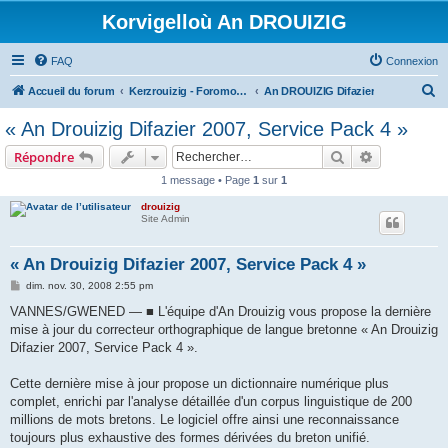
Korvigelloù An DROUIZIG
FAQ
Connexion
R
Accueil du forum
Kerzrouizig - Foromoù An Drouizig
An DROUIZIG Difazier
e
« An Drouizig Difazier 2007, Service Pack 4 »
c
Rechercher
Recherche 
Répondre
h
1 message • Page
1
sur
1
e
drouizig
r
Site Admin
c
h
« An Drouizig Difazier 2007, Service Pack 4 »
e
M
dim. nov. 30, 2008 2:55 pm
e
r
s
VANNES/GWENED — ■ L'équipe d'An Drouizig vous propose la dernière
s
mise à jour du correcteur orthographique de langue bretonne « An Drouizig
a
g
Difazier 2007, Service Pack 4 ».
e
Cette dernière mise à jour propose un dictionnaire numérique plus
complet, enrichi par l'analyse détaillée d'un corpus linguistique de 200
millions de mots bretons. Le logiciel offre ainsi une reconnaissance
toujours plus exhaustive des formes dérivées du breton unifié.